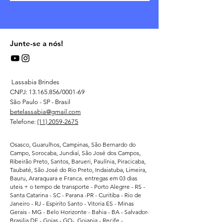
Junte-se a nós!
Lassabia Brindes
CNPJ:
13.165.856
/0001-69
São Paulo - SP - Brasil
betelassabia@gmail.com
Telefone:
(11) 2059-2675
Osasco, Guarulhos, Campinas, São Bernardo do
Campo, Sorocaba, Jundiaí, São José dos Campos,
Ribeirão Preto, Santos, Barueri, Paulínia, Piracicaba,
Taubaté, São José do Rio Preto, Indaiatuba, Limeira,
Bauru, Araraquara e Franca. entregas em 03 dias
uteis + o tempo de transporte - Porto Alegrre - RS -
Santa Catarina - SC - Parana -PR - Curitiba - Rio de
Janeiro - RJ - Espirito Santo - Vitoria ES - Minas
Gerais - MG - Belo Horizonte - Bahia - BA - Salvador-
Brasilia DF - Goias - GO- Goiania - Recife -