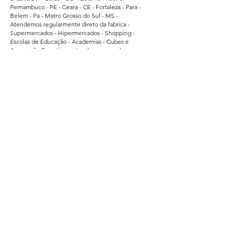
Pernambuco - PE - Ceara - CE - Fortaleza - Para -
Belem - Pa - Matro Grosso do Sul - MS -
Atendemos regularmente direto da fabrica -
Supermercados - Hipermercados - Shopping -
Escolas de Educação - Academias - Cubes e
Associação Esportiva. - atendemos grandes
empresas de Bauru - Marilia - Presidente Prudente -
Ararquara - Limeira - Sumaré - Americana - Santa
Barbara do Oeste - Bragança Paulista - Jacarei - Rio
Claro - Araçatuba - Pindamonhangaba - Atibaia -
Araras - Biriguii - hortolandia - São Carlos - Guaruja -
Praia Grande - Franca - São Vicente - Mogi das
Cruzes.
Segurança
Ambiente 100% Seguro.
Sua Informação é Protegida Pela Criptografia
SSL 256-Bit.
Métodos de Pagamentos Aceitos