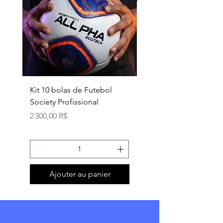
Kit 10 bolas de Futebol
Necessaire box
Society Profissional
personalizada
Prix
Prix
2 300,00 R$
18,90 R$
Ajouter au panier