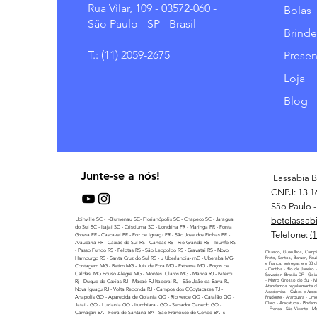
Rua Vilar, 109 - 03572-060 -
Bolas
São Paulo - SP - Brasil
Brinde
T.: (11) 2059-2675
Presen
Loja
Blog
Junte-se a nós!
Lassabia B
CNPJ: 13.1
São Paulo - 
betelassab
Joinville SC - -Blumenau SC- Florianópolis SC - Chapeco SC - Jaragua
do Sul SC - Itajai SC - Crisciuma SC - Londrina PR - Maringa PR - Ponta
Telefone:
(
Grossa PR - Cascavel PR - Foz de Iguaçu PR - São Jose dos Pinhas PR -
Araucaria PR - Caxias do Sul RS - Canoas RS - Rio Grande RS - Triunfo RS
- Passo Fundo RS - Pelotas RS - São Leopoldo RS - Gravatai RS - Novo
Osasco, Guarulhos, Campi
Hamburgo RS - Santa Cruz do Sul RS - u Uberlandia- mG - Uberaba MG-
Preto, Santos, Barueri, Pau
e Franca. entregas em 03 di
Contagem MG - Betim MG - Juiz de Fora MG - Extrema MG - Poços de
- Curitiba - Rio de Janeiro
Caldas MG Pouso Alegre MG - Montes Claros MG - Maricá RJ - Niterói
Salvador- Brasilia DF - Goi
- Matro Grosso do Sul - 
Rj - Duque de Caxias RJ - Macaé RJ Itaborai RJ - São Joâo da Barra RJ -
Atendemos regularmente di
Nova Iguaçu RJ - Volta Redonda RJ - Campos dos CGoytacazes TJ -
Academias - Cubes e Assoc
Anapolis GO - Aparecida de Goiania GO - Rio verde GO - Catalão GO -
Prudente - Ararquara - Lime
Claro - Araçatuba - Pindamo
Jatai - GO - Luziania GO - Itumbiara - GO - Senador Canedo GO -
- Franca - São Vicente - M
Camaçari BA - Feira de Santana BA - São Francisco do Conde BA -s