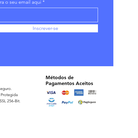
ira o seu email aqui
Inscrever-se
Métodos de
Pagamentos Aceitos
eguro.
 Protegida
 SSL 256-Bit.