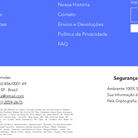
Ins
Nossa História
s
Contato
tes
Envios e Devoluções
Política de Privacidade
FAQ
rindes
Segurança
65.856/0001-69
Ambiente 100% S
SP - Brasil
Sua Informação é
ia@gmail.com
Pela Criptografia
11) 2059-2675
nas, São Bernardo do Campo, Sorocaba, Jundiaí, São José dos Campos, Ribeirão
línia, Piracicaba, Taubaté, São José do Rio Preto, Indaiatuba, Limeira, Bauru, Araraquara
as uteis + o tempo de transporte - Porto Alegrre - RS - Santa Catarina - SC - Parana -PR
 - RJ - Espirito Santo - Vitoria ES - Minas Gerais - MG - Belo Horizonte - Bahia - BA -
as - GO- Goiania - Recife - Pernambuco - PE - Ceara - CE - Fortaleza - Para - Belem - Pa
MS -
reto da fabrica - Supermercados - Hipermercados - Shopping - Escolas de Educação -
iação Esportiva. - atendemos grandes empresas de Bauru - Marilia - Presidente
ira - Sumaré - Americana - Santa Barbara do Oeste - Bragança Paulista - Jacarei - Rio
nhangaba - Atibaia - Araras - Biriguii - hortolandia - São Carlos - Guaruja - Praia Grande
ogi das Cruzes.