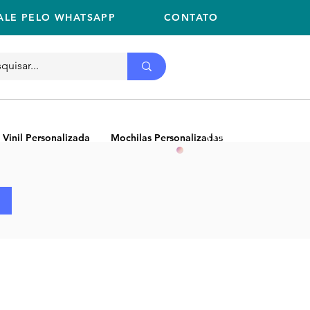
ALE PELO WHATSAPP
CONTATO
Ligue
11 2059-2675
(11) 2059-2675
 Vinil Personalizada
Mochilas Personalizadas
NEW