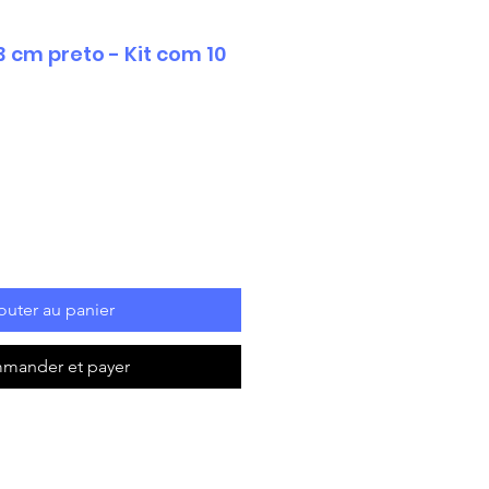
23 cm preto - Kit com 10
outer au panier
mander et payer