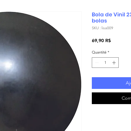
Bola de Vinil 
bolas
SKU : lisa009
Prix
69,90 R$
Quantité
*
Aj
Com