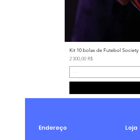
Kit 10 bolas de Futebol Society 
Prix
2 300,00 R$
Endereço
Loja