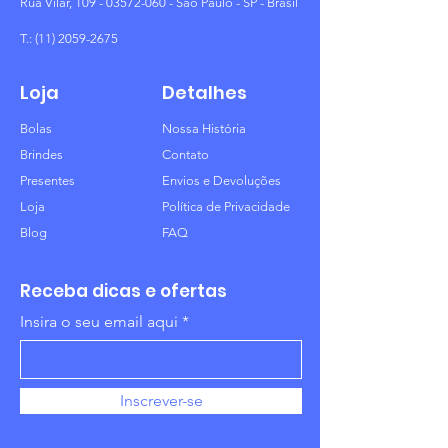
Rua Vilar,
109 - 03572-060
- São Paulo - SP - Brasil
T.:
(11) 2059-2675
Loja
Detalhes
Bolas
Nossa História
Brindes
Contato
Presentes
Envios e Devoluções
Loja
Política de Privacidade
Blog
FAQ
Receba dicas e ofertas
Insira o seu email aqui
Inscrever-se