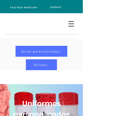
CONTATO
FALE PELO WHATSAPP
bolas personalizadas
Brindes
Uniformes
personalizados