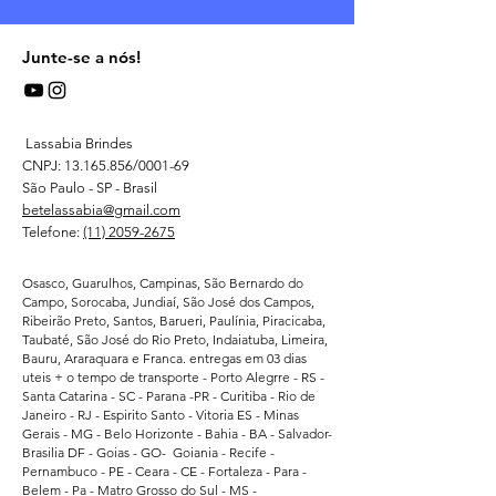
Junte-se a nós!
Lassabia Brindes
CNPJ:
13.165.856
/0001-69
São Paulo - SP - Brasil
betelassabia@gmail.com
Telefone:
(11) 2059-2675
Osasco, Guarulhos, Campinas, São Bernardo do
Campo, Sorocaba, Jundiaí, São José dos Campos,
Ribeirão Preto, Santos, Barueri, Paulínia, Piracicaba,
Taubaté, São José do Rio Preto, Indaiatuba, Limeira,
Bauru, Araraquara e Franca. entregas em 03 dias
uteis + o tempo de transporte - Porto Alegrre - RS -
Santa Catarina - SC - Parana -PR - Curitiba - Rio de
Janeiro - RJ - Espirito Santo - Vitoria ES - Minas
Gerais - MG - Belo Horizonte - Bahia - BA - Salvador-
Brasilia DF - Goias - GO- Goiania - Recife -
Pernambuco - PE - Ceara - CE - Fortaleza - Para -
Belem - Pa - Matro Grosso do Sul - MS -