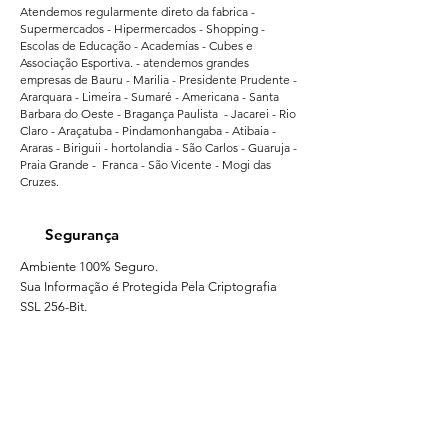
Atendemos regularmente direto da fabrica -
Supermercados - Hipermercados - Shopping -
Escolas de Educação - Academias - Cubes e
Associação Esportiva. - atendemos grandes
empresas de Bauru - Marilia - Presidente Prudente -
Ararquara - Limeira - Sumaré - Americana - Santa
Barbara do Oeste - Bragança Paulista - Jacarei - Rio
Claro - Araçatuba - Pindamonhangaba - Atibaia -
Araras - Biriguii - hortolandia - São Carlos - Guaruja -
Praia Grande - Franca - São Vicente - Mogi das
Cruzes.
Segurança
Ambiente 100% Seguro.
Sua Informação é Protegida Pela Criptografia
SSL 256-Bit.
Métodos de Pagamentos Aceitos