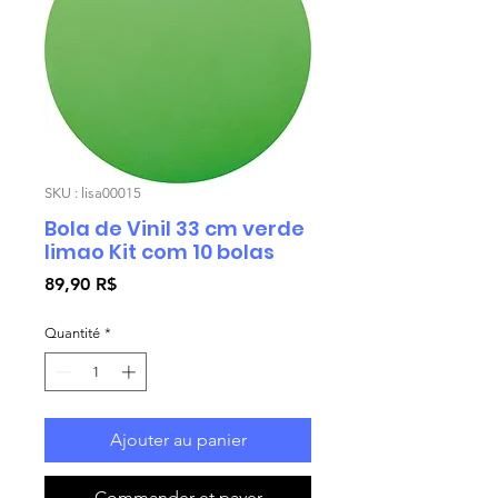
SKU : lisa00015
Bola de Vinil 33 cm verde
limao Kit com 10 bolas
Prix
89,90 R$
Quantité
*
Ajouter au panier
Commander et payer