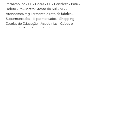
Pernambuco - PE - Ceara - CE - Fortaleza - Para -
Belem - Pa - Matro Grosso do Sul - MS -
Atendemos regularmente direto da fabrica -
Supermercados - Hipermercados - Shopping -
Escolas de Educação - Academias - Cubes e
Associação Esportiva. - atendemos grandes
empresas de Bauru - Marilia - Presidente Prudente -
Ararquara - Limeira - Sumaré - Americana - Santa
Barbara do Oeste - Bragança Paulista - Jacarei - Rio
Claro - Araçatuba - Pindamonhangaba - Atibaia -
Araras - Biriguii - hortolandia - São Carlos - Guaruja -
Praia Grande - Franca - São Vicente - Mogi das
Cruzes.
Segurança
Ambiente 100% Seguro.
Sua Informação é Protegida Pela Criptografia
SSL 256-Bit.
Métodos de Pagamentos Aceitos