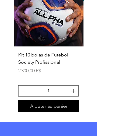
Kit 10 bolas de Futebol
Necessaire box
Society Profissional
personalizada
Prix
Prix
2 300,00 R$
18,90 R$
Ajouter au panier