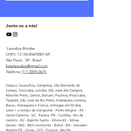
Junte-se a nós!
Lassabia Brindes
CNPJ:
13.165.856
/0001-69
São Paulo - SP - Brasil
betelassabia@gmail.com
Telefone:
(11) 2059-2675
Osasco, Guarulhos, Campinas, São Bernardo do
Campo, Sorocaba, Jundiaí, São José dos Campos,
Ribeirão Preto, Santos, Barueri, Paulínia, Piracicaba,
Taubaté, São José do Rio Preto, Indaiatuba, Limeira,
Bauru, Araraquara e Franca. entregas em 03 dias
uteis + o tempo de transporte - Porto Alegrre - RS -
Santa Catarina - SC - Parana -PR - Curitiba - Rio de
Janeiro - RJ - Espirito Santo - Vitoria ES - Minas
Gerais - MG - Belo Horizonte - Bahia - BA - Salvador-
Brasilia DF - Goias - GO- Goiania - Recife -