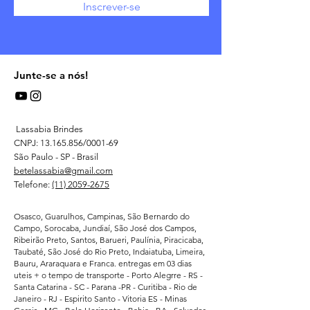
Inscrever-se
Junte-se a nós!
Lassabia Brindes
CNPJ:
13.165.856
/0001-69
São Paulo - SP - Brasil
betelassabia@gmail.com
Telefone:
(11) 2059-2675
Osasco, Guarulhos, Campinas, São Bernardo do
Campo, Sorocaba, Jundiaí, São José dos Campos,
Ribeirão Preto, Santos, Barueri, Paulínia, Piracicaba,
Taubaté, São José do Rio Preto, Indaiatuba, Limeira,
Bauru, Araraquara e Franca. entregas em 03 dias
uteis + o tempo de transporte - Porto Alegrre - RS -
Santa Catarina - SC - Parana -PR - Curitiba - Rio de
Janeiro - RJ - Espirito Santo - Vitoria ES - Minas