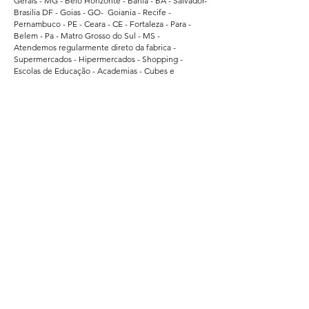
Gerais - MG - Belo Horizonte - Bahia - BA - Salvador-
Brasilia DF - Goias - GO- Goiania - Recife -
Pernambuco - PE - Ceara - CE - Fortaleza - Para -
Belem - Pa - Matro Grosso do Sul - MS -
Atendemos regularmente direto da fabrica -
Supermercados - Hipermercados - Shopping -
Escolas de Educação - Academias - Cubes e
Associação Esportiva. - atendemos grandes
empresas de Bauru - Marilia - Presidente Prudente -
Ararquara - Limeira - Sumaré - Americana - Santa
Barbara do Oeste - Bragança Paulista - Jacarei - Rio
Claro - Araçatuba - Pindamonhangaba - Atibaia -
Araras - Biriguii - hortolandia - São Carlos - Guaruja -
Praia Grande - Franca - São Vicente - Mogi das
Cruzes.
Segurança
Ambiente 100% Seguro.
Sua Informação é Protegida Pela Criptografia
SSL 256-Bit.
Métodos de Pagamentos Aceitos