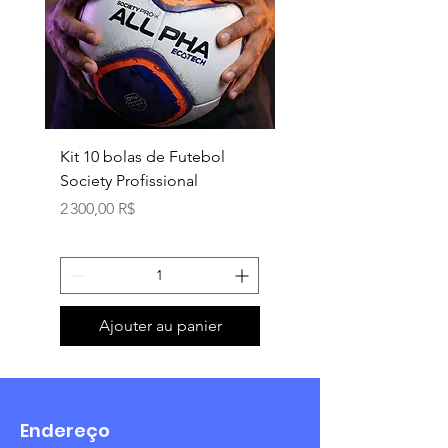
Kit 10 bolas de Futebol
Necessaire box
Society Profissional
personalizada
Prix
Prix
2 300,00 R$
18,90 R$
Ajouter au panier
Endereço