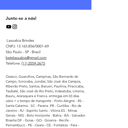
Junte-se a nós!
Lassabia Brindes
CNPJ:
13.165.856
/0001-69
São Paulo - SP - Brasil
betelassabia@gmail.com
Telefone:
(11) 2059-2675
Osasco, Guarulhos, Campinas, São Bernardo do
Campo, Sorocaba, Jundiaí, São José dos Campos,
Ribeirão Preto, Santos, Barueri, Paulínia, Piracicaba,
Taubaté, São José do Rio Preto, Indaiatuba, Limeira,
Bauru, Araraquara e Franca. entregas em 03 dias
uteis + o tempo de transporte - Porto Alegrre - RS -
Santa Catarina - SC - Parana -PR - Curitiba - Rio de
Janeiro - RJ - Espirito Santo - Vitoria ES - Minas
Gerais - MG - Belo Horizonte - Bahia - BA - Salvador-
Brasilia DF - Goias - GO- Goiania - Recife -
Pernambuco - PE - Ceara - CE - Fortaleza - Para -