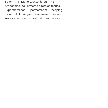
Belem - Pa - Matro Grosso do Sul - MS -
Atendemos regularmente direto da fabrica -
Supermercados - Hipermercados - Shopping -
Escolas de Educação - Academias - Cubes e
Associação Esportiva. - atendemos grandes
empresas de Bauru - Marilia - Presidente Prudente -
Ararquara - Limeira - Sumaré - Americana - Santa
Barbara do Oeste - Bragança Paulista - Jacarei - Rio
Claro - Araçatuba - Pindamonhangaba - Atibaia -
Araras - Biriguii - hortolandia - São Carlos - Guaruja -
Praia Grande - Franca - São Vicente - Mogi das
Cruzes.
Segurança
Ambiente 100% Seguro.
Sua Informação é Protegida Pela Criptografia
SSL 256-Bit.
Métodos de Pagamentos Aceitos