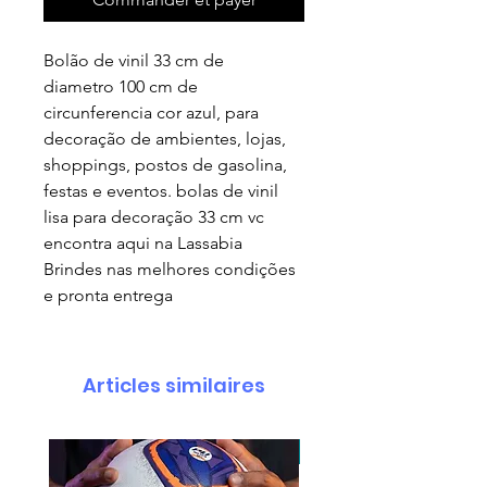
Bolão de vinil 33 cm de
diametro 100 cm de
circunferencia cor azul, para
decoração de ambientes, lojas,
shoppings, postos de gasolina,
festas e eventos. bolas de vinil
lisa para decoração 33 cm vc
encontra aqui na Lassabia
Brindes nas melhores condições
e pronta entrega
Articles similaires
pedido minimo 30 un.