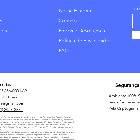
Ins
Nossa História
s
Contato
tes
Envios e Devoluções
Política de Privacidade
FAQ
rindes
Segurança
65.856/0001-69
Ambiente 100% S
SP - Brasil
Sua Informação é
ia@gmail.com
Pela Criptografia
11) 2059-2675
nas, São Bernardo do Campo, Sorocaba, Jundiaí, São José dos Campos, Ribeirão
línia, Piracicaba, Taubaté, São José do Rio Preto, Indaiatuba, Limeira, Bauru, Araraquara
as uteis + o tempo de transporte - Porto Alegrre - RS - Santa Catarina - SC - Parana -PR
 - RJ - Espirito Santo - Vitoria ES - Minas Gerais - MG - Belo Horizonte - Bahia - BA -
as - GO- Goiania - Recife - Pernambuco - PE - Ceara - CE - Fortaleza - Para - Belem - Pa
MS -
reto da fabrica - Supermercados - Hipermercados - Shopping - Escolas de Educação -
iação Esportiva. - atendemos grandes empresas de Bauru - Marilia - Presidente
ira - Sumaré - Americana - Santa Barbara do Oeste - Bragança Paulista - Jacarei - Rio
nhangaba - Atibaia - Araras - Biriguii - hortolandia - São Carlos - Guaruja - Praia Grande