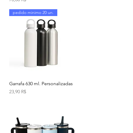
pedido minimo 20 un.
Aperçu rapide
Garrafa 630 ml. Personalizadas
Prix
23,90 R$