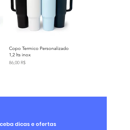
Aperçu rapide
Copo Termico Personalizado
1,2 lts inox
Prix
86,00 R$
ceba dicas e ofertas