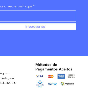
ira o seu email aqui
Inscrever-se
Métodos de
Pagamentos Aceitos
eguro.
 Protegida
 SSL 256-Bit.