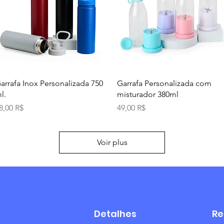
Aperçu rapide
Aperçu rapide
arrafa Inox Personalizada 750
Garrafa Personalizada com
l.
misturador 380ml
rix
Prix
8,00 R$
49,00 R$
Voir plus
Detalhes
Re