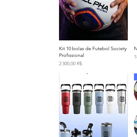
Aperçu rapide
Kit 10 bolas de Futebol Society
N
Profissional
P
1
Prix
2 300,00 R$