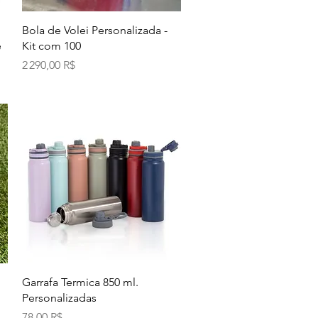
Aperçu rapide
Bola de Volei Personalizada -
e
Kit com 100
Prix
2 290,00 R$
Aperçu rapide
Garrafa Termica 850 ml.
Personalizadas
Prix
78,00 R$