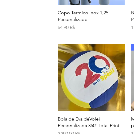
Aperçu rapide
Copo Termico Inox 1,25
B
Personalizado
Prix
P
64,90 R$
1
Aperçu rapide
Bola de Eva deVolei
M
Personalizada 360º Total Print
p
Prix
P
2 290,00 R$
1