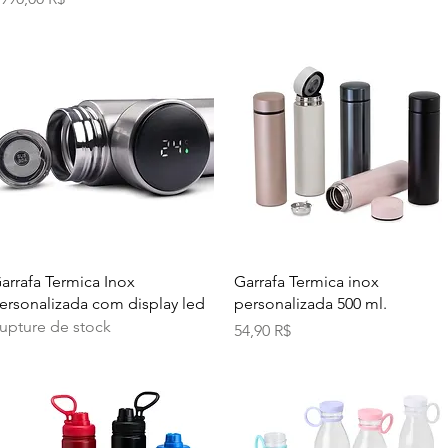
Aperçu rapide
Aperçu rapide
arrafa Termica Inox
Garrafa Termica inox
ersonalizada com display led
personalizada 500 ml.
upture de stock
Prix
54,90 R$