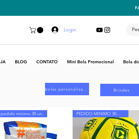
F
Login
JA
BLOG
CONTATO
Mini Bola Promocional
Bola de
bolas personalizadas
Brindes
pedido minimo 30 un.
PEDIDO MINIMO 30 UNIDADES