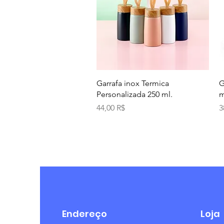
Aperçu rapide
Garrafa inox Termica
G
Personalizada 250 ml.
m
Prix
P
44,00 R$
3
Endereço
Loja