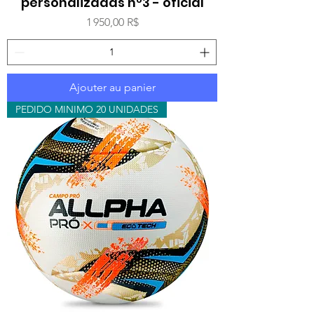
personalizadas nº3 - oficial
Prix
1 950,00 R$
Ajouter au panier
PEDIDO MINIMO 20 UNIDADES