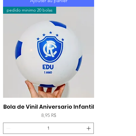
Ajouter au panier
pedido minimo 20 bolas
Bola de Vinil Aniversario Infantil
Prix
8,95 R$