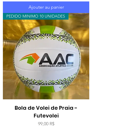
Ajouter au panier
PEDIDO MINIMO 10 UNIDADES
Bola de Volei de Praia -
Futevolei
Prix
99,00 R$