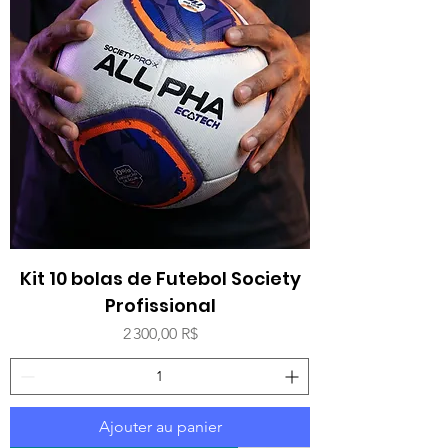
Kit 10 bolas de Futebol Society
Profissional
Prix
2 300,00 R$
Ajouter au panier