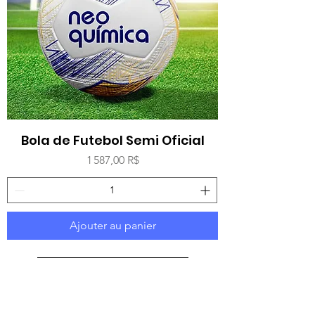
Bola de Futebol Semi Oficial
Prix
1 587,00 R$
Ajouter au panier
Voir plus