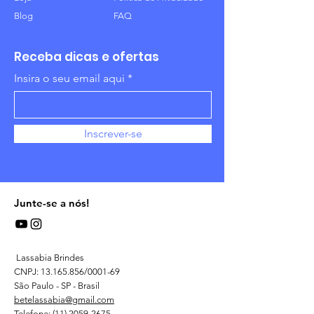
Blog
FAQ
Receba dicas e ofertas
Insira o seu email aqui
Inscrever-se
Junte-se a nós!
Lassabia Brindes
CNPJ:
13.165.856
/0001-69
São Paulo - SP - Brasil
betelassabia@gmail.com
Telefone:
(11) 2059-2675