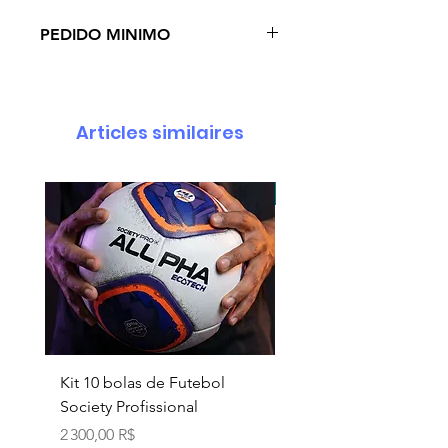
PEDIDO MINIMO
KIT COM 10 BOLAS DE
FUTEBOL
Articles similaires
pedido minimo 30 un.
Kit 10 bolas de Futebol
Necessaire box
Society Profissional
personalizada
Prix
Prix
2 300,00 R$
18,90 R$