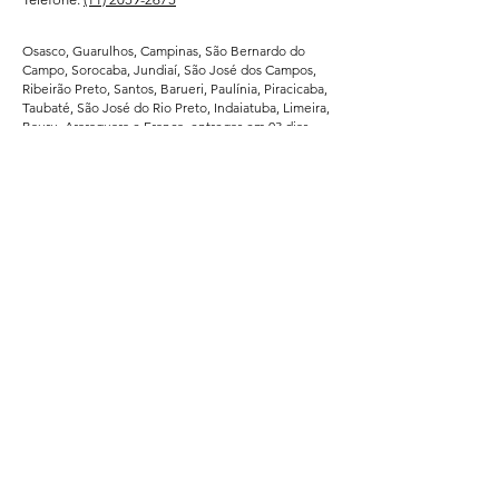
Osasco, Guarulhos, Campinas, São Bernardo do
Campo, Sorocaba, Jundiaí, São José dos Campos,
Ribeirão Preto, Santos, Barueri, Paulínia, Piracicaba,
Taubaté, São José do Rio Preto, Indaiatuba, Limeira,
Bauru, Araraquara e Franca. entregas em 03 dias
uteis + o tempo de transporte - Porto Alegrre - RS -
Santa Catarina - SC - Parana -PR - Curitiba - Rio de
Janeiro - RJ - Espirito Santo - Vitoria ES - Minas
Gerais - MG - Belo Horizonte - Bahia - BA - Salvador-
Brasilia DF - Goias - GO- Goiania - Recife -
Pernambuco - PE - Ceara - CE - Fortaleza - Para -
Belem - Pa - Matro Grosso do Sul - MS -
Atendemos regularmente direto da fabrica -
Supermercados - Hipermercados - Shopping -
Escolas de Educação - Academias - Cubes e
Associação Esportiva. - atendemos grandes
empresas de Bauru - Marilia - Presidente Prudente -
Ararquara - Limeira - Sumaré - Americana - Santa
Barbara do Oeste - Bragança Paulista - Jacarei - Rio
Claro - Araçatuba - Pindamonhangaba - Atibaia -
Araras - Biriguii - hortolandia - São Carlos - Guaruja -
Praia Grande - Franca - São Vicente - Mogi das
Cruzes.