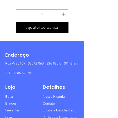
Ajouter au panier
Endereço
Rua Vilar,
109 - 03572-060
- São Paulo - SP - Brasil
T.:
(11) 2059-2675
Loja
Detalhes
Bolas
Nossa História
Brindes
Contato
Presentes
Envios e Devoluções
Loja
Política de Privacidade