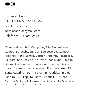
Lassabia Brindes
CNPJ:
13.165.856
/0001-69
São Paulo - SP - Brasil
betelassabia@gmail.com
Telefone:
(11) 2059-2675
Osasco, Guarulhos, Campinas, São Bernardo do
Campo, Sorocaba, Jundiaí, São José dos Campos,
Ribeirão Preto, Santos, Barueri, Paulínia, Piracicaba,
Taubaté, São José do Rio Preto, Indaiatuba, Limeira,
Bauru, Araraquara e Franca. entregas em 03 dias
uteis + o tempo de transporte - Porto Alegrre - RS -
Santa Catarina - SC - Parana -PR - Curitiba - Rio de
Janeiro - RJ - Espirito Santo - Vitoria ES - Minas
Gerais - MG - Belo Horizonte - Bahia - BA - Salvador-
Brasilia DF - Goias - GO- Goiania - Recife -
Pernambuco - PE - Ceara - CE - Fortaleza - Para -
Belem - Pa - Matro Grosso do Sul - MS -
Atendemos regularmente direto da fabrica -
Supermercados - Hipermercados - Shopping -
Escolas de Educação - Academias - Cubes e
Associação Esportiva. - atendemos grandes