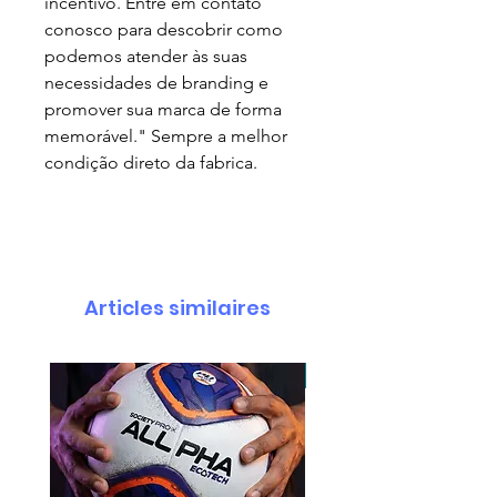
incentivo. Entre em contato
conosco para descobrir como
podemos atender às suas
necessidades de branding e
promover sua marca de forma
memorável." Sempre a melhor
condição direto da fabrica.
Articles similaires
pedido minimo 30 un.