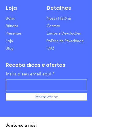
Loja
Detalhes
Bolas
Nossa História
Brindes
Contato
Presentes
Envios e Devoluções
Loja
Política de Privacidade
Blog
FAQ
Receba dicas e ofertas
Insira o seu email aqui
Inscrever-se
Junte-se a nós!