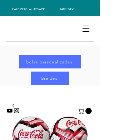
CONTATO
FALE PELO WHATSAPP
bolas personalizadas
Brindes