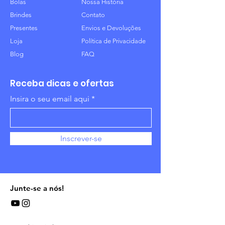
Bolas
Nossa História
Brindes
Contato
Presentes
Envios e Devoluções
Loja
Política de Privacidade
Blog
FAQ
Receba dicas e ofertas
Insira o seu email aqui
Inscrever-se
Junte-se a nós!