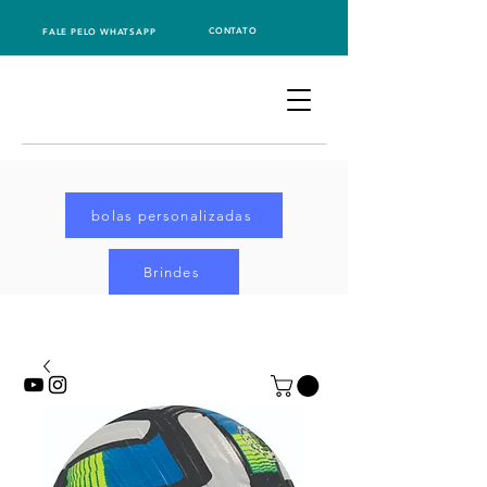
CONTATO
FALE PELO WHATSAPP
bolas personalizadas
Brindes