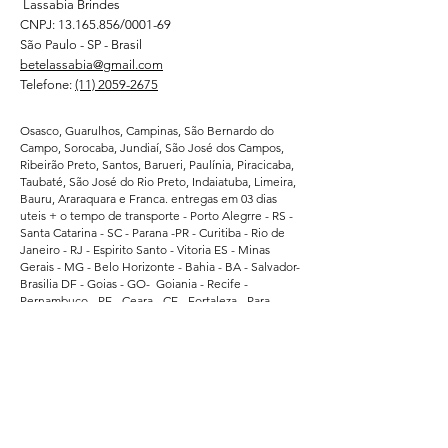
Lassabia Brindes
CNPJ:
13.165.856
/0001-69
São Paulo - SP - Brasil
betelassabia@gmail.com
Telefone:
(11) 2059-2675
Osasco, Guarulhos, Campinas, São Bernardo do
Campo, Sorocaba, Jundiaí, São José dos Campos,
Ribeirão Preto, Santos, Barueri, Paulínia, Piracicaba,
Taubaté, São José do Rio Preto, Indaiatuba, Limeira,
Bauru, Araraquara e Franca. entregas em 03 dias
uteis + o tempo de transporte - Porto Alegrre - RS -
Santa Catarina - SC - Parana -PR - Curitiba - Rio de
Janeiro - RJ - Espirito Santo - Vitoria ES - Minas
Gerais - MG - Belo Horizonte - Bahia - BA - Salvador-
Brasilia DF - Goias - GO- Goiania - Recife -
Pernambuco - PE - Ceara - CE - Fortaleza - Para -
Belem - Pa - Matro Grosso do Sul - MS -
Atendemos regularmente direto da fabrica -
Supermercados - Hipermercados - Shopping -
Escolas de Educação - Academias - Cubes e
Associação Esportiva. - atendemos grandes
empresas de Bauru - Marilia - Presidente Prudente -
Ararquara - Limeira - Sumaré - Americana - Santa
Barbara do Oeste - Bragança Paulista - Jacarei - Rio