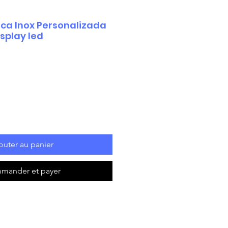
ca Inox Personalizada
splay led
outer au panier
mander et payer