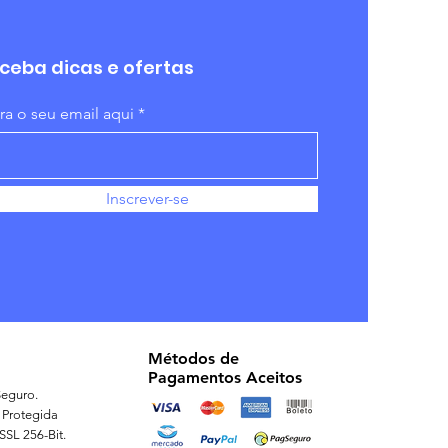
ceba dicas e ofertas
ira o seu email aqui
Inscrever-se
Métodos de
Pagamentos Aceitos
eguro.
 Protegida
 SSL 256-Bit.