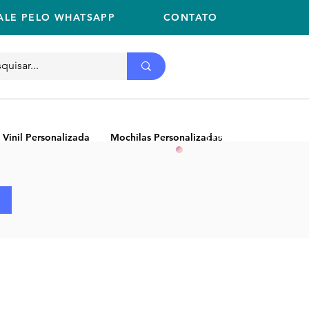
ALE PELO WHATSAPP
CONTATO
Ligue
11 2059-2675
(11) 2059-2675
 Vinil Personalizada
Mochilas Personalizadas
NEW