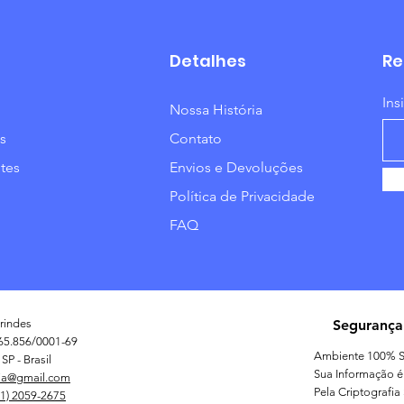
Detalhes
Re
Ins
Nossa História
s
Contato
tes
Envios e Devoluções
Política de Privacidade
FAQ
rindes
Segurança
65.856/0001-69
Ambiente 100% S
SP - Brasil
Sua Informação é
ia@gmail.com
Pela Criptografia
11) 2059-2675