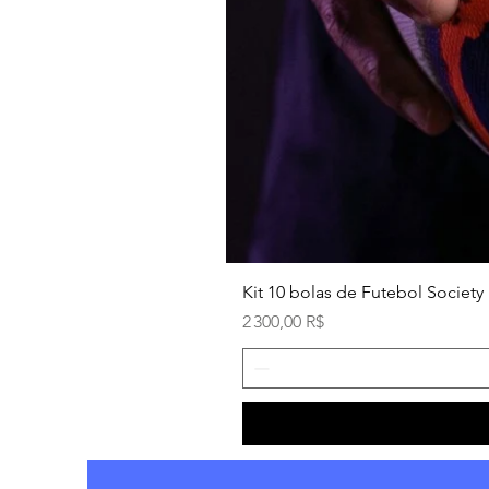
Kit 10 bolas de Futebol Society 
Prix
2 300,00 R$