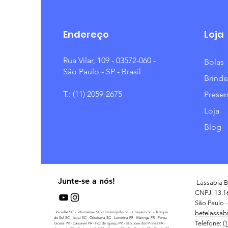
Endereço
Loja
Rua Vilar, 109 - 03572-060 -
Bolas
São Paulo - SP - Brasil
Brinde
T.: (11) 2059-2675
Presen
Loja
Blog
Junte-se a nós!
Lassabia B
CNPJ: 13.1
São Paulo - 
betelassab
Joinville SC - -Blumenau SC- Florianópolis SC - Chapeco SC - Jaragua
do Sul SC - Itajai SC - Crisciuma SC - Londrina PR - Maringa PR - Ponta
Telefone:
(
Grossa PR - Cascavel PR - Foz de Iguaçu PR - São Jose dos Pinhas PR -