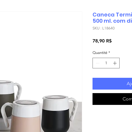
Caneca Termi
500 ml. com di
SKU : L18640
Prix
78,90 R$
Quantité
*
Aj
Com