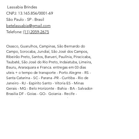
Lassabia Brindes
CNPJ:
13.165.856
/0001-69
São Paulo - SP - Brasil
betelassabia@gmail.com
Telefone:
(11) 2059-2675
Osasco, Guarulhos, Campinas, São Bernardo do
Campo, Sorocaba, Jundiaí, São José dos Campos,
Ribeirão Preto, Santos, Barueri, Paulínia, Piracicaba,
Taubaté, São José do Rio Preto, Indaiatuba, Limeira,
Bauru, Araraquara e Franca. entregas em 03 dias
uteis + o tempo de transporte - Porto Alegrre - RS -
Santa Catarina - SC - Parana -PR - Curitiba - Rio de
Janeiro - RJ - Espirito Santo - Vitoria ES - Minas
Gerais - MG - Belo Horizonte - Bahia - BA - Salvador-
Brasilia DF - Goias - GO- Goiania - Recife -
Pernambuco - PE - Ceara - CE - Fortaleza - Para -
Belem - Pa - Matro Grosso do Sul - MS -
Atendemos regularmente direto da fabrica -
Supermercados - Hipermercados - Shopping -
Escolas de Educação - Academias - Cubes e
Associação Esportiva. - atendemos grandes
empresas de Bauru - Marilia - Presidente Prudente -
Ararquara - Limeira - Sumaré - Americana - Santa