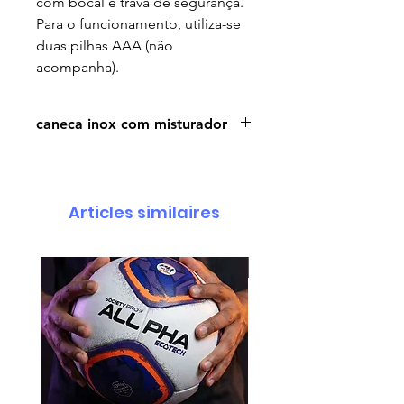
com bocal e trava de segurança.
Para o funcionamento, utiliza-se
duas pilhas AAA (não
acompanha).
caneca inox com misturador
Cores disponiveis amarelo,
branco, preto, rosa e vermelho
Altura : 13,5 cm
Articles similaires
Largura : 14 cm
Circunferência : 33 cm
Medidas aproximadas para
pedido minimo 30 un.
gravação (CxL): 6 cm X 6 cm
Peso aproximado 316 gramas