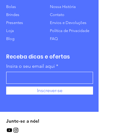
Bolas
Nossa História
Brindes
Contato
Presentes
Envios e Devoluções
Loja
Política de Privacidade
Blog
FAQ
Receba dicas e ofertas
Insira o seu email aqui
Inscrever-se
Junte-se a nós!