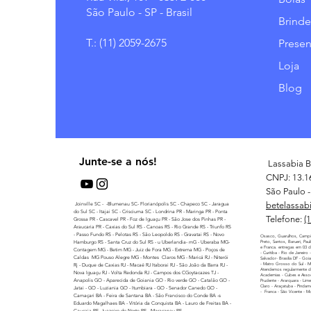
São Paulo - SP - Brasil
Brinde
T.: (11) 2059-2675
Presen
Loja
Blog
Junte-se a nós!
Lassabia B
CNPJ: 13.1
São Paulo - 
betelassab
Joinville SC - -Blumenau SC- Florianópolis SC - Chapeco SC - Jaragua
do Sul SC - Itajai SC - Crisciuma SC - Londrina PR - Maringa PR - Ponta
Telefone:
(
Grossa PR - Cascavel PR - Foz de Iguaçu PR - São Jose dos Pinhas PR -
Araucaria PR - Caxias do Sul RS - Canoas RS - Rio Grande RS - Triunfo RS
- Passo Fundo RS - Pelotas RS - São Leopoldo RS - Gravatai RS - Novo
Osasco, Guarulhos, Campi
Hamburgo RS - Santa Cruz do Sul RS - u Uberlandia- mG - Uberaba MG-
Preto, Santos, Barueri, Pau
e Franca. entregas em 03 di
Contagem MG - Betim MG - Juiz de Fora MG - Extrema MG - Poços de
- Curitiba - Rio de Janeiro
Caldas MG Pouso Alegre MG - Montes Claros MG - Maricá RJ - Niterói
Salvador- Brasilia DF - Goi
- Matro Grosso do Sul - 
Rj - Duque de Caxias RJ - Macaé RJ Itaborai RJ - São Joâo da Barra RJ -
Atendemos regularmente di
Nova Iguaçu RJ - Volta Redonda RJ - Campos dos CGoytacazes TJ -
Academias - Cubes e Assoc
Anapolis GO - Aparecida de Goiania GO - Rio verde GO - Catalão GO -
Prudente - Ararquara - Lime
Claro - Araçatuba - Pindamo
Jatai - GO - Luziania GO - Itumbiara - GO - Senador Canedo GO -
- Franca - São Vicente - M
Camaçari BA - Feira de Santana BA - São Francisco do Conde BA -s
Eduardo Magalhaes BA - Vitória da Conquista BA - Lauro de Freitas BA -
Caucaia PE- Juazeiro do Norte PE - Maracanau PE -