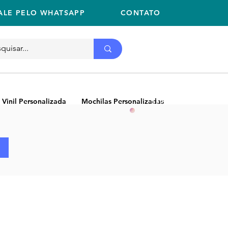
ALE PELO WHATSAPP
CONTATO
Ligue
11 2059-2675
(11) 2059-2675
 Vinil Personalizada
Mochilas Personalizadas
NEW