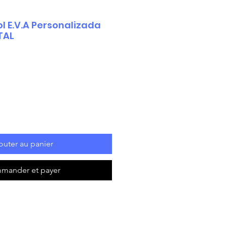
l E.V.A Personalizada
TAL
outer au panier
mander et payer