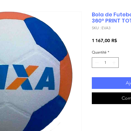
Bola de Futebo
360º PRINT TO
SKU : EVA3
Prix
1 167,00 R$
Quantité
*
Aj
Com