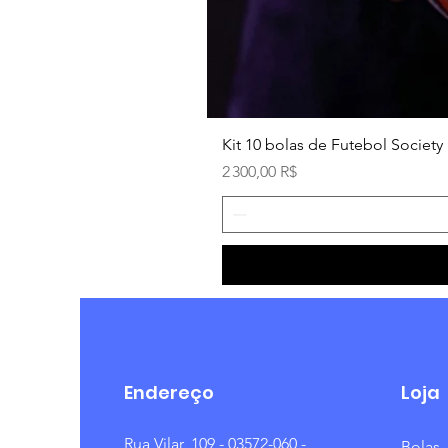
Kit 10 bolas de Futebol Society 
Prix
2 300,00 R$
Endereço
Loja
Rua Vilar, 109 - 03572-060 -
Bolas