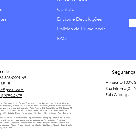
s
Contato
tes
Envios e Devoluções
Política de Privacidade
FAQ
rindes
Segurança
65.856/0001-69
Ambiente 100% S
SP - Brasil
Sua Informação é
ia@gmail.com
Pela Criptografia
11) 2059-2675
nas, São Bernardo do Campo, Sorocaba, Jundiaí, São José dos Campos, Ribeirão
línia, Piracicaba, Taubaté, São José do Rio Preto, Indaiatuba, Limeira, Bauru, Araraquara
as uteis + o tempo de transporte - Porto Alegrre - RS - Santa Catarina - SC - Parana -PR
 - RJ - Espirito Santo - Vitoria ES - Minas Gerais - MG - Belo Horizonte - Bahia - BA -
as - GO- Goiania - Recife - Pernambuco - PE - Ceara - CE - Fortaleza - Para - Belem - Pa
MS -
reto da fabrica - Supermercados - Hipermercados - Shopping - Escolas de Educação -
iação Esportiva. - atendemos grandes empresas de Bauru - Marilia - Presidente
ira - Sumaré - Americana - Santa Barbara do Oeste - Bragança Paulista - Jacarei - Rio
nhangaba - Atibaia - Araras - Biriguii - hortolandia - São Carlos - Guaruja - Praia Grande
ogi das Cruzes.