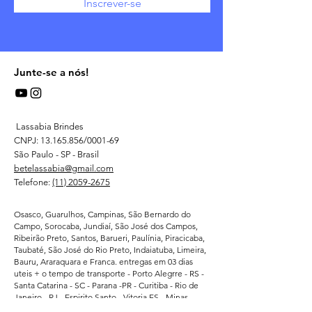
Inscrever-se
Junte-se a nós!
Lassabia Brindes
CNPJ:
13.165.856
/0001-69
São Paulo - SP - Brasil
betelassabia@gmail.com
Telefone:
(11) 2059-2675
Osasco, Guarulhos, Campinas, São Bernardo do
Campo, Sorocaba, Jundiaí, São José dos Campos,
Ribeirão Preto, Santos, Barueri, Paulínia, Piracicaba,
Taubaté, São José do Rio Preto, Indaiatuba, Limeira,
Bauru, Araraquara e Franca. entregas em 03 dias
uteis + o tempo de transporte - Porto Alegrre - RS -
Santa Catarina - SC - Parana -PR - Curitiba - Rio de
Janeiro - RJ - Espirito Santo - Vitoria ES - Minas
Gerais - MG - Belo Horizonte - Bahia - BA - Salvador-