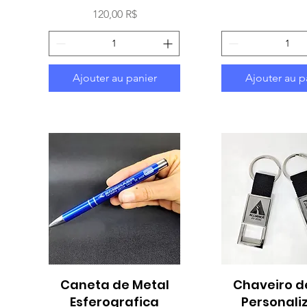
Prix
120,00 R$
Ajouter au panier
Ajouter au p
Caneta de Metal
Aperçu rapide
Chaveiro d
Aperçu rap
Esferografica
Personali