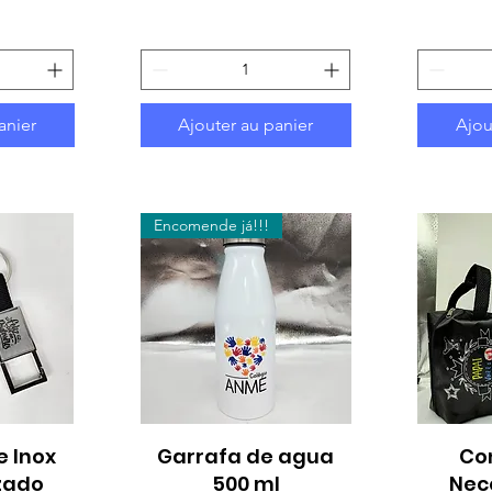
anier
Ajouter au panier
Ajou
Encomende já!!!
e Inox
ide
Garrafa de agua
Aperçu rapide
Co
Ap
zado
500 ml
Nec