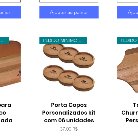
anier
Ajouter au panier
Ajou
PEDIDO MINIMO 10 UNIDADES
PEDIDO MINIMO 20 KITS
para
ide
Porta Copos
Aperçu rapide
Ap
T
co
Personalizados kit
Churr
zada
com 06 unidades
Per
Prix
$
37,00 R$