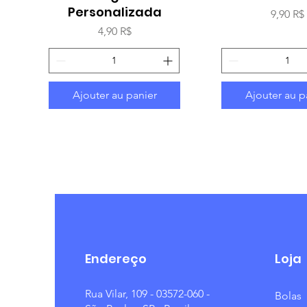
Personalizada
Prix
9,90 R$
Prix
4,90 R$
Ajouter au panier
Ajouter au p
Endereço
Loja
Rua Vilar, 109 - 03572-060 -
Bolas