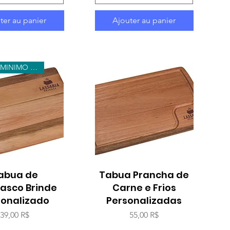
ter au panier
Ajouter au panier
PEDIDO MINIMO 30 UNIDADES
erçu rapide
abua de
Tabua Prancha de
Aperçu rapide
asco Brinde
Carne e Frios
sonalizado
Personalizadas
Prix
Prix
39,00 R$
55,00 R$