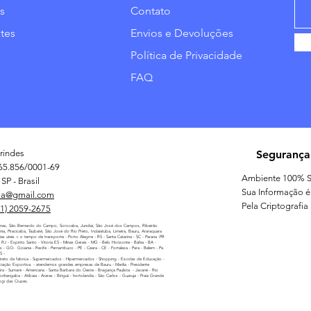
s
Contato
tes
Envios e Devoluções
Política de Privacidade
FAQ
rindes
Segurança
65.856/0001-69
Ambiente 100% S
SP - Brasil
Sua Informação é
ia@gmail.com
Pela Criptografia
11) 2059-2675
nas, São Bernardo do Campo, Sorocaba, Jundiaí, São José dos Campos, Ribeirão
línia, Piracicaba, Taubaté, São José do Rio Preto, Indaiatuba, Limeira, Bauru, Araraquara
as uteis + o tempo de transporte - Porto Alegrre - RS - Santa Catarina - SC - Parana -PR
 - RJ - Espirito Santo - Vitoria ES - Minas Gerais - MG - Belo Horizonte - Bahia - BA -
as - GO- Goiania - Recife - Pernambuco - PE - Ceara - CE - Fortaleza - Para - Belem - Pa
MS -
reto da fabrica - Supermercados - Hipermercados - Shopping - Escolas de Educação -
iação Esportiva. - atendemos grandes empresas de Bauru - Marilia - Presidente
ira - Sumaré - Americana - Santa Barbara do Oeste - Bragança Paulista - Jacarei - Rio
nhangaba - Atibaia - Araras - Biriguii - hortolandia - São Carlos - Guaruja - Praia Grande
ogi das Cruzes.