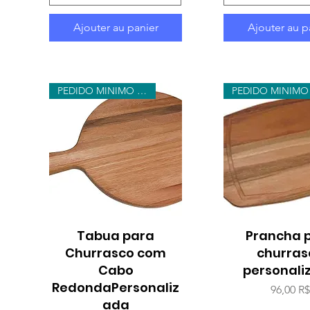
Ajouter au panier
Ajouter au p
PEDIDO MINIMO 10 UNIDADES
Tabua para
Aperçu rapide
Prancha 
Aperçu rap
Churrasco com
churras
Cabo
personali
RedondaPersonaliz
Prix
96,00 R
ada