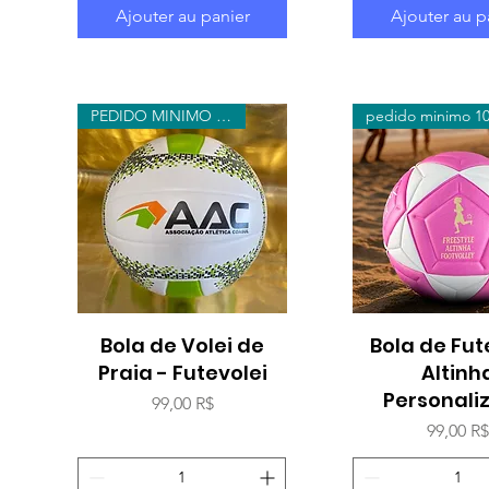
Ajouter au panier
Ajouter au p
PEDIDO MINIMO 10 UNIDADES
Bola de Volei de
Aperçu rapide
Bola de Fut
Aperçu rap
Praia - Futevolei
Altinh
Personali
Prix
99,00 R$
Prix
99,00 R