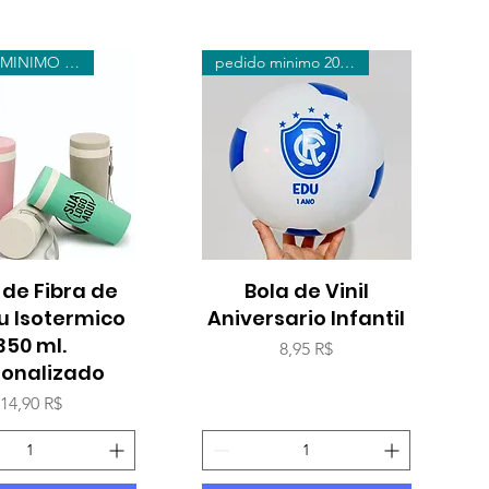
PEDIDO MINIMO 20 UNIDADES
pedido minimo 20 bolas
de Fibra de
erçu rapide
Bola de Vinil
Aperçu rapide
 Isotermico
Aniversario Infantil
350 ml.
Prix
8,95 R$
sonalizado
Prix
14,90 R$