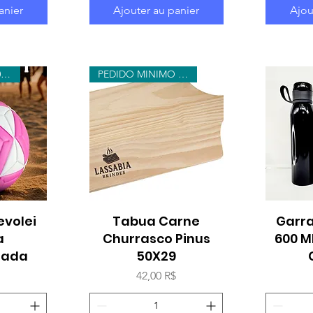
anier
Ajouter au panier
Ajou
pedido minimo 10 bolas
PEDIDO MINIMO 20 UNIDADES
evolei
ide
Tabua Carne
Aperçu rapide
Garr
Ap
a
Churrasco Pinus
600 M
zada
50X29
Prix
$
42,00 R$