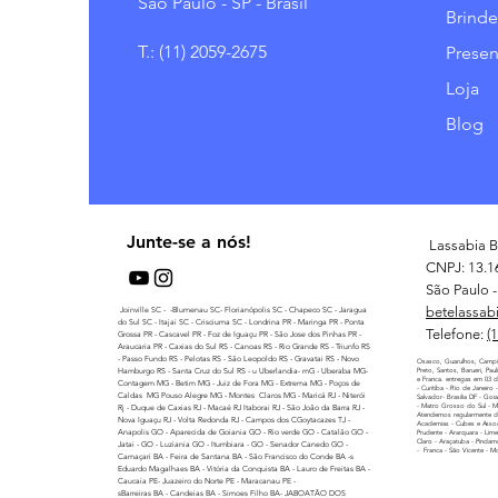
São Paulo - SP - Brasil
Brinde
T.: (11) 2059-2675
Presen
Loja
Blog
Junte-se a nós!
Lassabia B
CNPJ: 13.1
São Paulo - 
betelassab
Joinville SC - -Blumenau SC- Florianópolis SC - Chapeco SC - Jaragua
do Sul SC - Itajai SC - Crisciuma SC - Londrina PR - Maringa PR - Ponta
Telefone:
(
Grossa PR - Cascavel PR - Foz de Iguaçu PR - São Jose dos Pinhas PR -
Araucaria PR - Caxias do Sul RS - Canoas RS - Rio Grande RS - Triunfo RS
- Passo Fundo RS - Pelotas RS - São Leopoldo RS - Gravatai RS - Novo
Osasco, Guarulhos, Campi
Hamburgo RS - Santa Cruz do Sul RS - u Uberlandia- mG - Uberaba MG-
Preto, Santos, Barueri, Pau
e Franca. entregas em 03 di
Contagem MG - Betim MG - Juiz de Fora MG - Extrema MG - Poços de
- Curitiba - Rio de Janeiro
Caldas MG Pouso Alegre MG - Montes Claros MG - Maricá RJ - Niterói
Salvador- Brasilia DF - Goi
- Matro Grosso do Sul - 
Rj - Duque de Caxias RJ - Macaé RJ Itaborai RJ - São Joâo da Barra RJ -
Atendemos regularmente di
Nova Iguaçu RJ - Volta Redonda RJ - Campos dos CGoytacazes TJ -
Academias - Cubes e Assoc
Anapolis GO - Aparecida de Goiania GO - Rio verde GO - Catalão GO -
Prudente - Ararquara - Lime
Claro - Araçatuba - Pindamo
Jatai - GO - Luziania GO - Itumbiara - GO - Senador Canedo GO -
- Franca - São Vicente - M
Camaçari BA - Feira de Santana BA - São Francisco do Conde BA -s
Eduardo Magalhaes BA - Vitória da Conquista BA - Lauro de Freitas BA -
Caucaia PE- Juazeiro do Norte PE - Maracanau PE -
sBarreiras BA - Candeias BA - Simoes Filho BA- JABOATÃO DOS