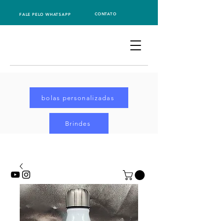
CONTATO
FALE PELO WHATSAPP
bolas personalizadas
Brindes