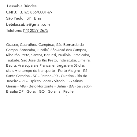
Lassabia Brindes
CNPJ:
13.165.856
/0001-69
São Paulo - SP - Brasil
betelassabia@gmail.com
Telefone:
(11) 2059-2675
Osasco, Guarulhos, Campinas, São Bernardo do
Campo, Sorocaba, Jundiaí, São José dos Campos,
Ribeirão Preto, Santos, Barueri, Paulínia, Piracicaba,
Taubaté, São José do Rio Preto, Indaiatuba, Limeira,
Bauru, Araraquara e Franca. entregas em 03 dias
uteis + o tempo de transporte - Porto Alegrre - RS -
Santa Catarina - SC - Parana -PR - Curitiba - Rio de
Janeiro - RJ - Espirito Santo - Vitoria ES - Minas
Gerais - MG - Belo Horizonte - Bahia - BA - Salvador-
Brasilia DF - Goias - GO- Goiania - Recife -
Pernambuco - PE - Ceara - CE - Fortaleza - Para -
Belem - Pa - Matro Grosso do Sul - MS -
Atendemos regularmente direto da fabrica -
Supermercados - Hipermercados - Shopping -
Escolas de Educação - Academias - Cubes e
Associação Esportiva. - atendemos grandes
empresas de Bauru - Marilia - Presidente Prudente -
Ararquara - Limeira - Sumaré - Americana - Santa