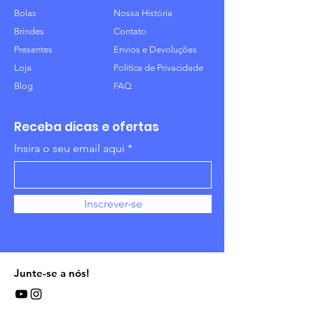
Bolas
Nossa História
Brindes
Contato
Presentes
Envios e Devoluções
Loja
Política de Privacidade
Blog
FAQ
Receba dicas e ofertas
Insira o seu email aqui
Inscrever-se
Junte-se a nós!