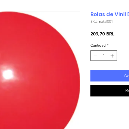
Bolas de Vini
SKU: natal001
Precio
209,70 BRL
Cantidad
*
Ag
R