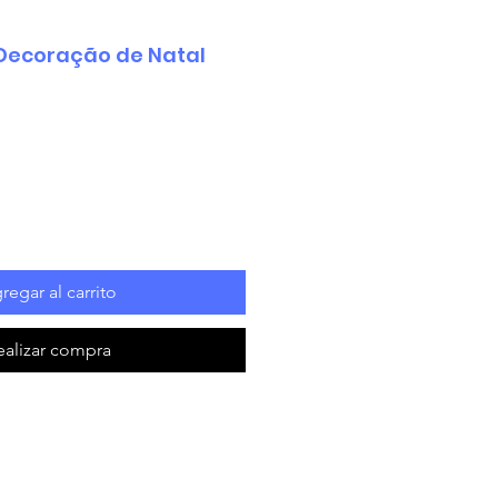
l Decoração de Natal
regar al carrito
ealizar compra