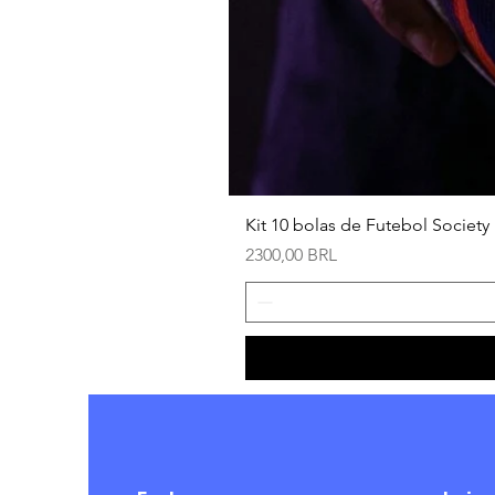
Kit 10 bolas de Futebol Society 
Precio
2300,00 BRL