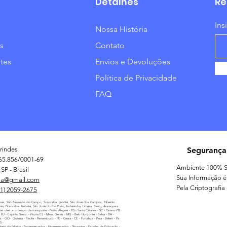
Detalhes
Re
Ins
Nossa História
s
Contato
tes
Envios e Devoluções
Política de Privacidade
FAQ
rindes
Segurança
65.856/0001-69
Ambiente 100% S
SP - Brasil
Sua Informação é
ia@gmail.com
Pela Criptografia
11) 2059-2675
nas, São Bernardo do Campo, Sorocaba, Jundiaí, São José dos Campos, Ribeirão
línia, Piracicaba, Taubaté, São José do Rio Preto, Indaiatuba, Limeira, Bauru, Araraquara
as uteis + o tempo de transporte - Porto Alegrre - RS - Santa Catarina - SC - Parana -PR
 - RJ - Espirito Santo - Vitoria ES - Minas Gerais - MG - Belo Horizonte - Bahia - BA -
as - GO- Goiania - Recife - Pernambuco - PE - Ceara - CE - Fortaleza - Para - Belem - Pa
MS -
reto da fabrica - Supermercados - Hipermercados - Shopping - Escolas de Educação -