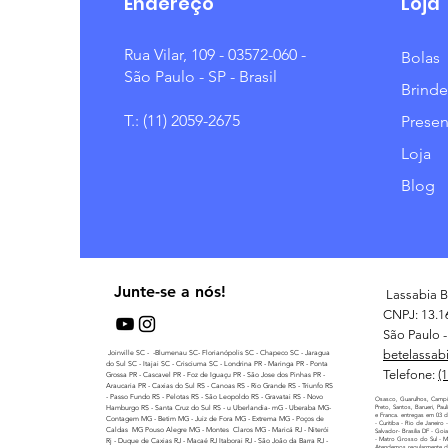
Endereço
Loja
Rua Vilar, 109 - 03572-060 -
Bolas
São Paulo - SP - Brasil
Brinde
T.: (11) 2059-2675
Presen
Loja
Blog
Junte-se a nós!
Lassabia B
CNPJ: 13.1
São Paulo - 
betelassab
Joinville SC - -Blumenau SC- Florianópolis SC - Chapeco SC - Jaragua
do Sul SC - Itajai SC - Crisciuma SC - Londrina PR - Maringa PR - Ponta
Telefone:
(
Grossa PR - Cascavel PR - Foz de Iguaçu PR - São Jose dos Pinhas PR -
Araucaria PR - Caxias do Sul RS - Canoas RS - Rio Grande RS - Triunfo RS
- Passo Fundo RS - Pelotas RS - São Leopoldo RS - Gravatai RS - Novo
Osasco, Guarulhos, Campi
Hamburgo RS - Santa Cruz do Sul RS - u Uberlandia- mG - Uberaba MG-
Preto, Santos, Barueri, Pau
e Franca. entregas em 03 di
Contagem MG - Betim MG - Juiz de Fora MG - Extrema MG - Poços de
- Curitiba - Rio de Janeiro
Caldas MG Pouso Alegre MG - Montes Claros MG - Maricá RJ - Niterói
Salvador- Brasilia DF - Goi
- Matro Grosso do Sul - 
Rj - Duque de Caxias RJ - Macaé RJ Itaborai RJ - São Joâo da Barra RJ -
Atendemos regularmente di