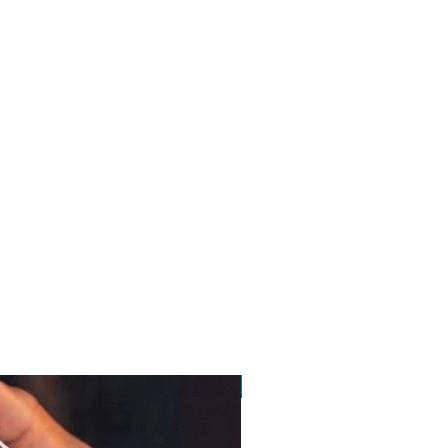
pedido minimo 30 un.