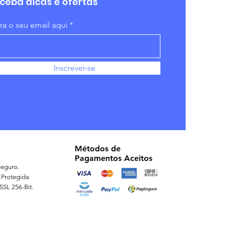
ceba dicas e ofertas
ira o seu email aqui
Inscrever-se
Métodos de
Pagamentos Aceitos
eguro.
 Protegida
 SSL 256-Bit.