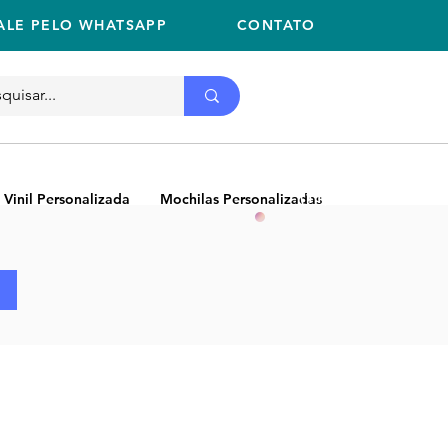
ALE PELO WHATSAPP
CONTATO
Ligue
11 2059-2675
(11) 2059-2675
 Vinil Personalizada
Mochilas Personalizadas
NEW