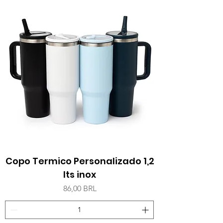
Copo Termico Personalizado 1,2
lts inox
Precio
86,00 BRL