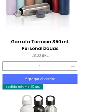
Garrafa Termica 850 ml.
Personalizadas
Precio
78,00 BRL
Agregar al carrito
pedido minimo 20 un.