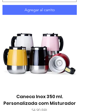
Agregar al carrito
Caneca Inox 350 ml.
Personalizada com Misturador
Precio
54,90 BRL