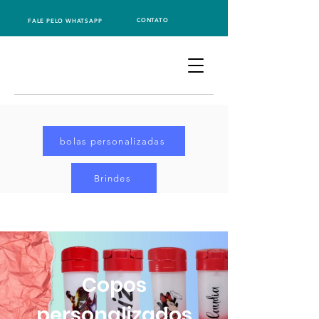
CONTATO
FALE PELO WHATSAPP
bolas personalizadas
Brindes
Copos
personalizados