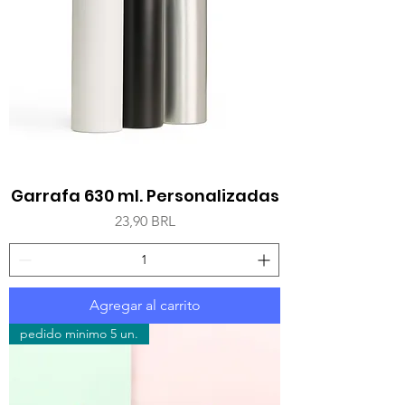
Garrafa 630 ml. Personalizadas
Precio
23,90 BRL
Agregar al carrito
pedido minimo 5 un.