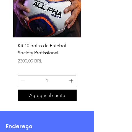
Kit 10 bolas de Futebol
Necessaire box
Society Profissional
personalizada
Precio
Precio
2300,00 BRL
18,90 BRL
Agregar al carrito
Endereço