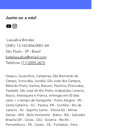
Junte-se a nós!
Lassabia Brindes
CNPJ:
13.165.856
/0001-69
São Paulo - SP - Brasil
betelassabia@gmail.com
Telefone:
(11) 2059-2675
Osasco, Guarulhos, Campinas, São Bernardo do
Campo, Sorocaba, Jundiaí, São José dos Campos,
Ribeirão Preto, Santos, Barueri, Paulínia, Piracicaba,
Taubaté, São José do Rio Preto, Indaiatuba, Limeira,
Bauru, Araraquara e Franca. entregas em 03 dias
uteis + o tempo de transporte - Porto Alegrre - RS -
Santa Catarina - SC - Parana -PR - Curitiba - Rio de
Janeiro - RJ - Espirito Santo - Vitoria ES - Minas
Gerais - MG - Belo Horizonte - Bahia - BA - Salvador-
Brasilia DF - Goias - GO- Goiania - Recife -
Pernambuco - PE - Ceara - CE - Fortaleza - Para -