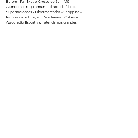
Belem - Pa - Matro Grosso do Sul - MS -
Atendemos regularmente direto da fabrica -
Supermercados - Hipermercados - Shopping -
Escolas de Educação - Academias - Cubes e
Associação Esportiva. - atendemos grandes
empresas de Bauru - Marilia - Presidente Prudente -
Ararquara - Limeira - Sumaré - Americana - Santa
Barbara do Oeste - Bragança Paulista - Jacarei - Rio
Claro - Araçatuba - Pindamonhangaba - Atibaia -
Araras - Biriguii - hortolandia - São Carlos - Guaruja -
Praia Grande - Franca - São Vicente - Mogi das
Cruzes.
Segurança
Ambiente 100% Seguro.
Sua Informação é Protegida Pela Criptografia
SSL 256-Bit.
Métodos de Pagamentos Aceitos