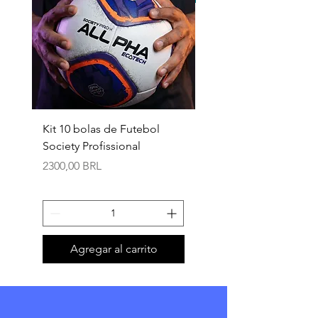
Kit 10 bolas de Futebol
Necessaire box
Society Profissional
personalizada
Precio
Precio
2300,00 BRL
18,90 BRL
Agregar al carrito