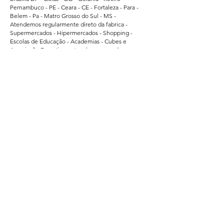
Pernambuco - PE - Ceara - CE - Fortaleza - Para -
Belem - Pa - Matro Grosso do Sul - MS -
Atendemos regularmente direto da fabrica -
Supermercados - Hipermercados - Shopping -
Escolas de Educação - Academias - Cubes e
Associação Esportiva. - atendemos grandes
empresas de Bauru - Marilia - Presidente Prudente -
Ararquara - Limeira - Sumaré - Americana - Santa
Barbara do Oeste - Bragança Paulista - Jacarei - Rio
Claro - Araçatuba - Pindamonhangaba - Atibaia -
Araras - Biriguii - hortolandia - São Carlos - Guaruja -
Praia Grande - Franca - São Vicente - Mogi das
Cruzes.
Segurança
Ambiente 100% Seguro.
Sua Informação é Protegida Pela Criptografia
SSL 256-Bit.
Métodos de Pagamentos Aceitos