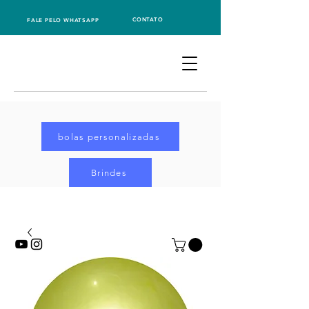
CONTATO
FALE PELO WHATSAPP
bolas personalizadas
Brindes