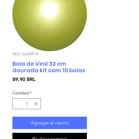
SKU: lisa00016
Bola de Vinil 33 cm
dourada kit com 10 bolas
Precio
89,90 BRL
Cantidad
*
Agregar al carrito
Realizar compra