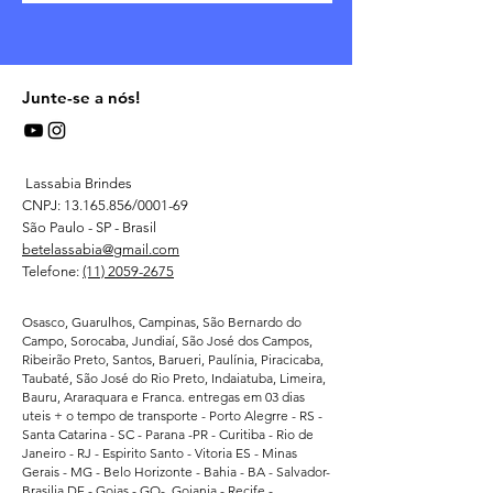
Junte-se a nós!
Lassabia Brindes
CNPJ:
13.165.856
/0001-69
São Paulo - SP - Brasil
betelassabia@gmail.com
Telefone:
(11) 2059-2675
Osasco, Guarulhos, Campinas, São Bernardo do
Campo, Sorocaba, Jundiaí, São José dos Campos,
Ribeirão Preto, Santos, Barueri, Paulínia, Piracicaba,
Taubaté, São José do Rio Preto, Indaiatuba, Limeira,
Bauru, Araraquara e Franca. entregas em 03 dias
uteis + o tempo de transporte - Porto Alegrre - RS -
Santa Catarina - SC - Parana -PR - Curitiba - Rio de
Janeiro - RJ - Espirito Santo - Vitoria ES - Minas
Gerais - MG - Belo Horizonte - Bahia - BA - Salvador-
Brasilia DF - Goias - GO- Goiania - Recife -