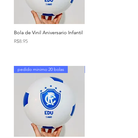
Bola de Vinil Aniversario Infantil
Bolas de Vinil Decoraçã
Natal
Price
R$8.95
Price
R$209.70
pedido minimo 20 bolas
100 unidades