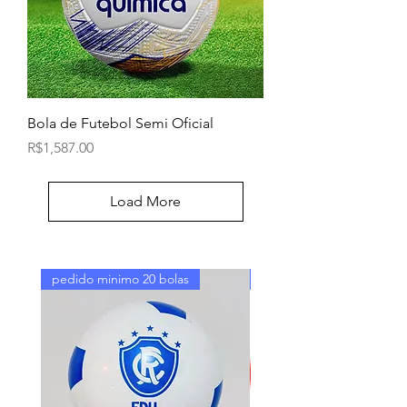
Bola de Futebol Semi Oficial
Price
R$1,587.00
Load More
pedido minimo 20 bolas
kit 30 bolas