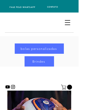
CONTATO
FALE PELO WHATSAPP
bolas personalizadas
Brindes