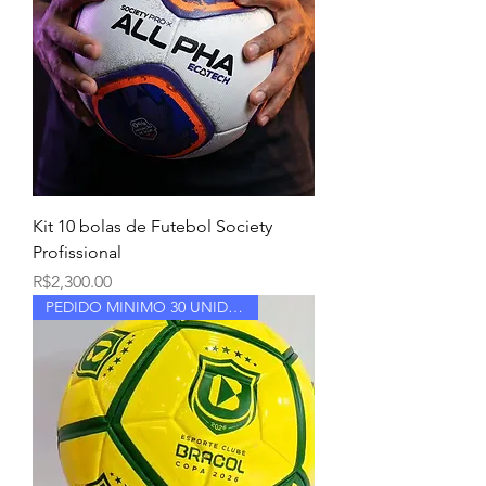
Kit 10 bolas de Futebol Society
Profissional
Price
R$2,300.00
PEDIDO MINIMO 30 UNIDADES