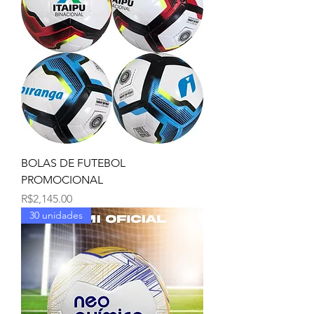
BOLAS DE FUTEBOL
PROMOCIONAL
Price
R$2,145.00
30 unidades