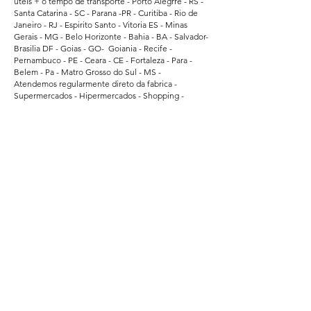
uteis + o tempo de transporte - Porto Alegrre - RS -
Santa Catarina - SC - Parana -PR - Curitiba - Rio de
Janeiro - RJ - Espirito Santo - Vitoria ES - Minas
Gerais - MG - Belo Horizonte - Bahia - BA - Salvador-
Brasilia DF - Goias - GO- Goiania - Recife -
Pernambuco - PE - Ceara - CE - Fortaleza - Para -
Belem - Pa - Matro Grosso do Sul - MS -
Atendemos regularmente direto da fabrica -
Supermercados - Hipermercados - Shopping -
Escolas de Educação - Academias - Cubes e
Associação Esportiva. - atendemos grandes
empresas de Bauru - Marilia - Presidente Prudente -
Ararquara - Limeira - Sumaré - Americana - Santa
Barbara do Oeste - Bragança Paulista - Jacarei - Rio
Claro - Araçatuba - Pindamonhangaba - Atibaia -
Araras - Biriguii - hortolandia - São Carlos - Guaruja -
Praia Grande - Franca - São Vicente - Mogi das
Cruzes.
Segurança
Ambiente 100% Seguro.
Sua Informação é Protegida Pela Criptografia
SSL 256-Bit.