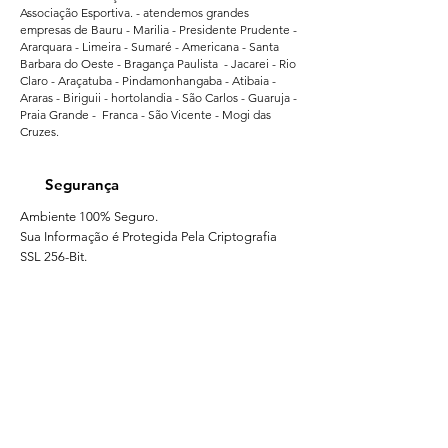
Associação Esportiva. - atendemos grandes
empresas de Bauru - Marilia - Presidente Prudente -
Ararquara - Limeira - Sumaré - Americana - Santa
Barbara do Oeste - Bragança Paulista - Jacarei - Rio
Claro - Araçatuba - Pindamonhangaba - Atibaia -
Araras - Biriguii - hortolandia - São Carlos - Guaruja -
Praia Grande - Franca - São Vicente - Mogi das
Cruzes.
Segurança
Ambiente 100% Seguro.
Sua Informação é Protegida Pela Criptografia
SSL 256-Bit.
Métodos de Pagamentos Aceitos
Brindes Personalizados - Lembrancinhas Personalizadas para