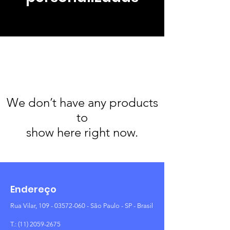
We don’t have any products
to
show here right now.
Endereço
Rua Vilar,
109 - 03572-060
- São Paulo - SP - Brasil
T.:
(11) 2059-2675