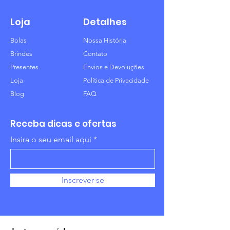
Loja
Detalhes
Bolas
Nossa História
Brindes
Contato
Presentes
Envios e Devoluções
Loja
Política de Privacidade
Blog
FAQ
Receba dicas e ofertas
Insira o seu email aqui
Inscrever-se