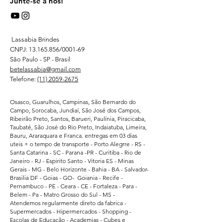
Junte-se a nós!
Lassabia Brindes
CNPJ:
13.165.856
/0001-69
São Paulo - SP - Brasil
betelassabia@gmail.com
Telefone:
(11) 2059-2675
Osasco, Guarulhos, Campinas, São Bernardo do
Campo, Sorocaba, Jundiaí, São José dos Campos,
Ribeirão Preto, Santos, Barueri, Paulínia, Piracicaba,
Taubaté, São José do Rio Preto, Indaiatuba, Limeira,
Bauru, Araraquara e Franca. entregas em 03 dias
uteis + o tempo de transporte - Porto Alegrre - RS -
Santa Catarina - SC - Parana -PR - Curitiba - Rio de
Janeiro - RJ - Espirito Santo - Vitoria ES - Minas
Gerais - MG - Belo Horizonte - Bahia - BA - Salvador-
Brasilia DF - Goias - GO- Goiania - Recife -
Pernambuco - PE - Ceara - CE - Fortaleza - Para -
Belem - Pa - Matro Grosso do Sul - MS -
Atendemos regularmente direto da fabrica -
Supermercados - Hipermercados - Shopping -
Escolas de Educação - Academias - Cubes e