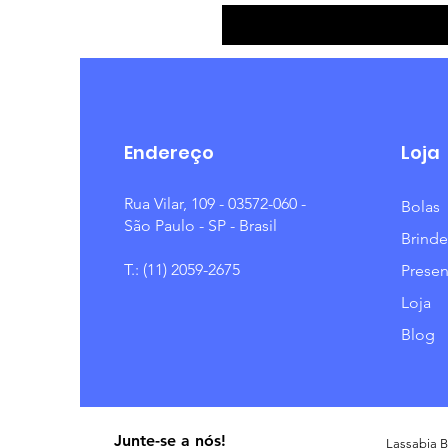
Endereço
Loja
Rua Vilar, 109 - 03572-060 -
Bolas
São Paulo - SP - Brasil
Brinde
T.: (11) 2059-2675
Presen
Loja
Blog
Junte-se a nós!
Lassabia B