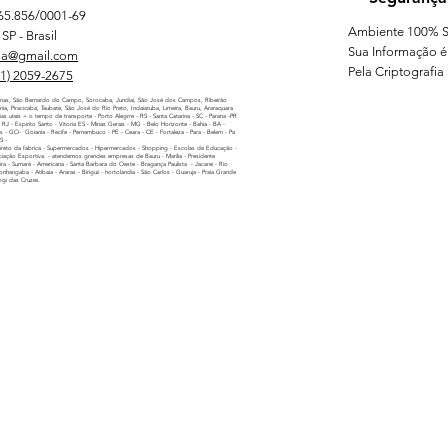
65.856/0001-69
Ambiente 100% S
SP - Brasil
Sua Informação é
ia@gmail.com
Pela Criptografia
11) 2059-2675
nas, São Bernardo do Campo, Sorocaba, Jundiaí, São José dos Campos, Ribeirão
línia, Piracicaba, Taubaté, São José do Rio Preto, Indaiatuba, Limeira, Bauru, Araraquara
as uteis + o tempo de transporte - Porto Alegrre - RS - Santa Catarina - SC - Parana -PR
 - RJ - Espirito Santo - Vitoria ES - Minas Gerais - MG - Belo Horizonte - Bahia - BA -
as - GO- Goiania - Recife - Pernambuco - PE - Ceara - CE - Fortaleza - Para - Belem - Pa
MS -
reto da fabrica - Supermercados - Hipermercados - Shopping - Escolas de Educação -
iação Esportiva. - atendemos grandes empresas de Bauru - Marilia - Presidente
ira - Sumaré - Americana - Santa Barbara do Oeste - Bragança Paulista - Jacarei - Rio
nhangaba - Atibaia - Araras - Biriguii - hortolandia - São Carlos - Guaruja - Praia Grande
ogi das Cruzes.
has Personalizadas para empresas - festas - eventos - confrat