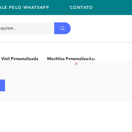
ALE PELO WHATSAPP
CONTATO
Ligue
11 2059-2675
(11) 2059-2675
 Vinil Personalizada
Mochilas Personalizadas
NEW