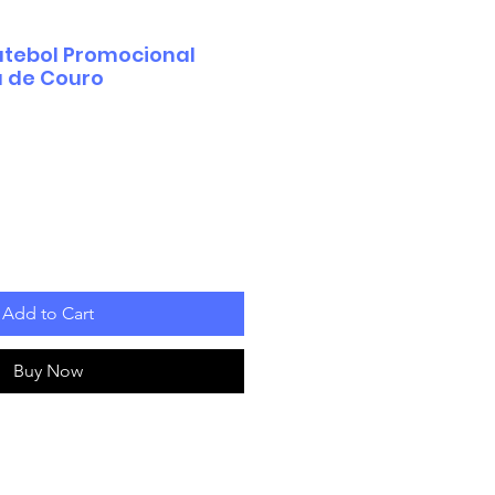
Futebol Promocional
a de Couro
Add to Cart
Buy Now