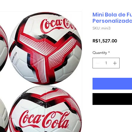
Mini Bola de 
Personalizad
SKU: mini3
Price
R$1,527.00
Quantity
*