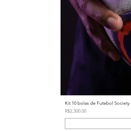
Kit 10 bolas de Futebol Society 
Price
R$2,300.00