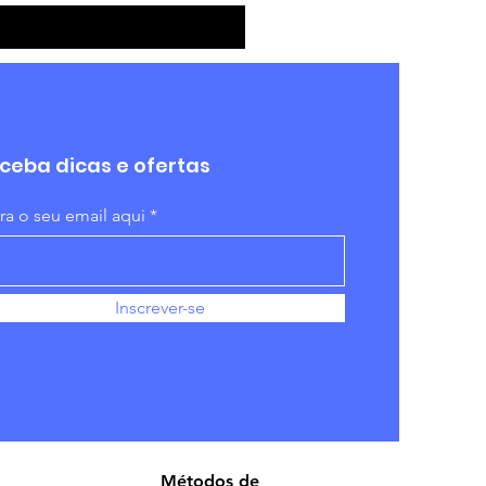
ceba dicas e ofertas
ira o seu email aqui
Inscrever-se
Métodos de