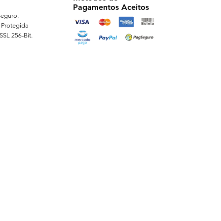
Pagamentos Aceitos
eguro.
 Protegida
 SSL 256-Bit.
ernizações e comemorações com brindes customizados