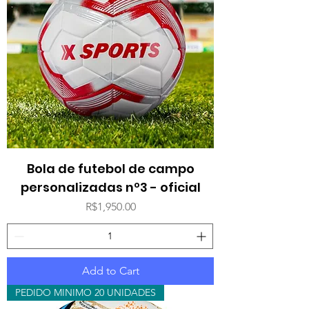
Bola de futebol de campo
personalizadas nº3 - oficial
Price
R$1,950.00
Add to Cart
PEDIDO MINIMO 20 UNIDADES