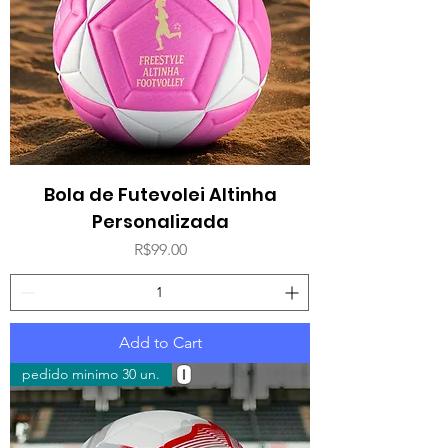
Bola de Futevolei Altinha
Personalizada
Price
R$99.00
Add to Cart
pedido minimo 30 un.