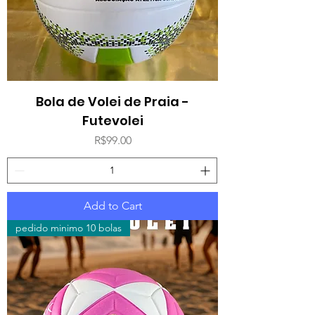
Bola de Volei de Praia -
Futevolei
Price
R$99.00
Add to Cart
pedido minimo 10 bolas