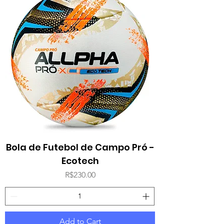
Bola de Futebol de Campo Pró -
Ecotech
Price
R$230.00
Add to Cart