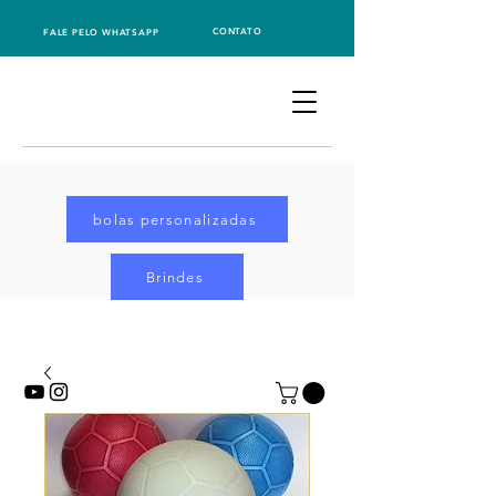
CONTATO
FALE PELO WHATSAPP
bolas personalizadas
Brindes