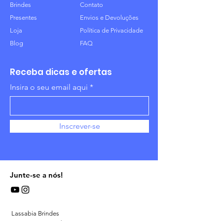
Brindes
Contato
Presentes
Envios e Devoluções
Loja
Política de Privacidade
Blog
FAQ
Receba dicas e ofertas
Insira o seu email aqui
Inscrever-se
Junte-se a nós!
Lassabia Brindes