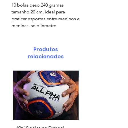
10 bolas peso 240 gramas
tamanho 20 cm, ideal para
praticar esportes entre meninos e
meninas. selo inmetro
Produtos
relacionados
pedido minimo 30 un.
Kit 10 bolas de Futebol
Necessaire box