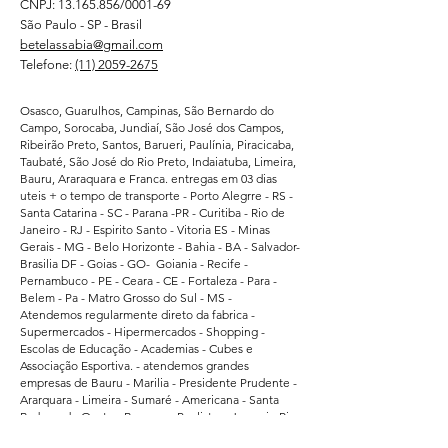
CNPJ:
13.165.856
/0001-69
São Paulo - SP - Brasil
betelassabia@gmail.com
Telefone:
(11) 2059-2675
Osasco, Guarulhos, Campinas, São Bernardo do
Campo, Sorocaba, Jundiaí, São José dos Campos,
Ribeirão Preto, Santos, Barueri, Paulínia, Piracicaba,
Taubaté, São José do Rio Preto, Indaiatuba, Limeira,
Bauru, Araraquara e Franca. entregas em 03 dias
uteis + o tempo de transporte - Porto Alegrre - RS -
Santa Catarina - SC - Parana -PR - Curitiba - Rio de
Janeiro - RJ - Espirito Santo - Vitoria ES - Minas
Gerais - MG - Belo Horizonte - Bahia - BA - Salvador-
Brasilia DF - Goias - GO- Goiania - Recife -
Pernambuco - PE - Ceara - CE - Fortaleza - Para -
Belem - Pa - Matro Grosso do Sul - MS -
Atendemos regularmente direto da fabrica -
Supermercados - Hipermercados - Shopping -
Escolas de Educação - Academias - Cubes e
Associação Esportiva. - atendemos grandes
empresas de Bauru - Marilia - Presidente Prudente -
Ararquara - Limeira - Sumaré - Americana - Santa
Barbara do Oeste - Bragança Paulista - Jacarei - Rio
Claro - Araçatuba - Pindamonhangaba - Atibaia -