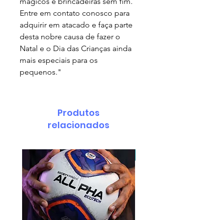
mágicos e brincadeiras sem fim.
Entre em contato conosco para
adquirir em atacado e faça parte
desta nobre causa de fazer o
Natal e o Dia das Crianças ainda
mais especiais para os
pequenos."
Produtos
relacionados
pedido minimo 30 un.