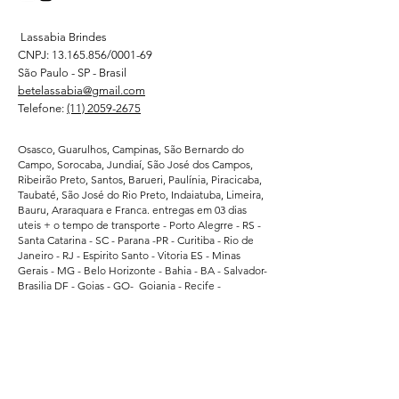
Lassabia Brindes
CNPJ:
13.165.856
/0001-69
São Paulo - SP - Brasil
betelassabia@gmail.com
Telefone:
(11) 2059-2675
Osasco, Guarulhos, Campinas, São Bernardo do
Campo, Sorocaba, Jundiaí, São José dos Campos,
Ribeirão Preto, Santos, Barueri, Paulínia, Piracicaba,
Taubaté, São José do Rio Preto, Indaiatuba, Limeira,
Bauru, Araraquara e Franca. entregas em 03 dias
uteis + o tempo de transporte - Porto Alegrre - RS -
Santa Catarina - SC - Parana -PR - Curitiba - Rio de
Janeiro - RJ - Espirito Santo - Vitoria ES - Minas
Gerais - MG - Belo Horizonte - Bahia - BA - Salvador-
Brasilia DF - Goias - GO- Goiania - Recife -
Pernambuco - PE - Ceara - CE - Fortaleza - Para -
Belem - Pa - Matro Grosso do Sul - MS -
Atendemos regularmente direto da fabrica -
Supermercados - Hipermercados - Shopping -
Escolas de Educação - Academias - Cubes e
Associação Esportiva. - atendemos grandes
empresas de Bauru - Marilia - Presidente Prudente -