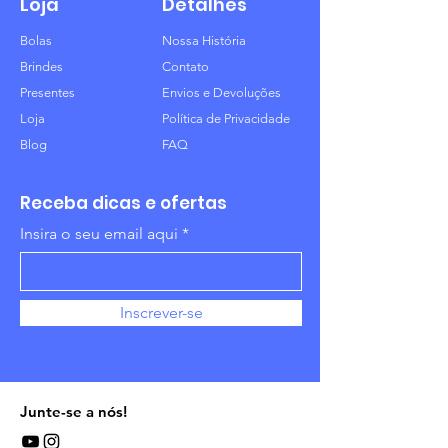
Loja
Detalhes
Bolas
Nossa História
Brindes
Contato
Presentes
Envios e Devoluções
Loja
Política de Privacidade
Blog
FAQ
Receba dicas e ofertas
Insira o seu email aqui
Inscrever-se
Junte-se a nós!