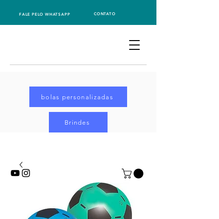
CONTATO
FALE PELO WHATSAPP
bolas personalizadas
Brindes