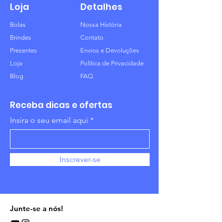
Loja
Detalhes
Bolas
Nossa História
Brindes
Contato
Presentes
Envios e Devoluções
Loja
Política de Privacidade
Blog
FAQ
Receba dicas e ofertas
Insira o seu email aqui
Inscrever-se
Junte-se a nós!