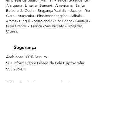
empresas de Bauru - Marilia - Presidente Prudente -
Ararquara - Limeira - Sumaré - Americana - Santa
Barbara do Oeste - Bragança Paulista - Jacarei - Rio
Claro - Araçatuba - Pindamonhangaba - Atibaia -
Araras - Biriguii - hortolandia - São Carlos - Guaruja -
Praia Grande - Franca - São Vicente - Mogi das
Cruzes.
Segurança
Ambiente 100% Seguro.
Sua Informação é Protegida Pela Criptografia
SSL 256-Bit.
Métodos de Pagamentos Aceitos
Brindes Personalizados - Lembrancinhas Personalizadas para