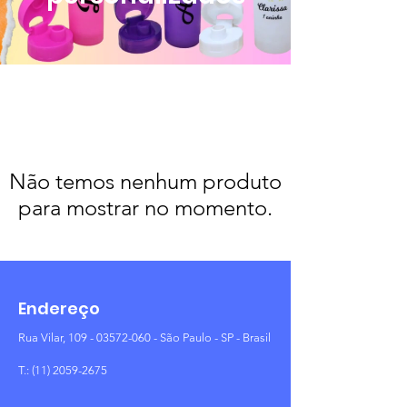
Não temos nenhum produto
para mostrar no momento.
Endereço
Rua Vilar,
109 - 03572-060
- São Paulo - SP - Brasil
T.:
(11) 2059-2675