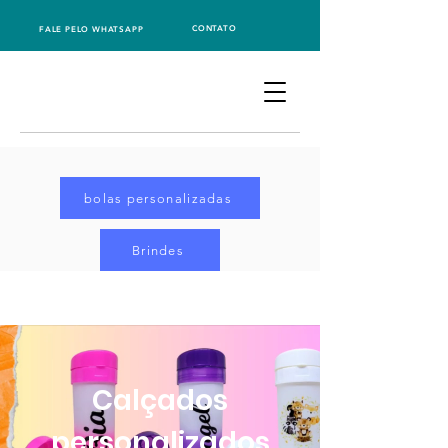
CONTATO
FALE PELO WHATSAPP
bolas personalizadas
Brindes
Calçados
personalizados