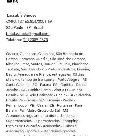
Lassabia Brindes
CNPJ:
13.165.856
/0001-69
São Paulo - SP - Brasil
betelassabia@gmail.com
Telefone:
(11) 2059-2675
Osasco, Guarulhos, Campinas, São Bernardo do
Campo, Sorocaba, Jundiaí, São José dos Campos,
Ribeirão Preto, Santos, Barueri, Paulínia, Piracicaba,
Taubaté, São José do Rio Preto, Indaiatuba, Limeira,
Bauru, Araraquara e Franca. entregas em 03 dias
uteis + o tempo de transporte - Porto Alegrre - RS -
Santa Catarina - SC - Parana -PR - Curitiba - Rio de
Janeiro - RJ - Espirito Santo - Vitoria ES - Minas
Gerais - MG - Belo Horizonte - Bahia - BA - Salvador-
Brasilia DF - Goias - GO- Goiania - Recife -
Pernambuco - PE - Ceara - CE - Fortaleza - Para -
Belem - Pa - Matro Grosso do Sul - MS -
Atendemos regularmente direto da fabrica -
Supermercados - Hipermercados - Shopping -
Escolas de Educação - Academias - Cubes e
Associação Esportiva. - atendemos grandes