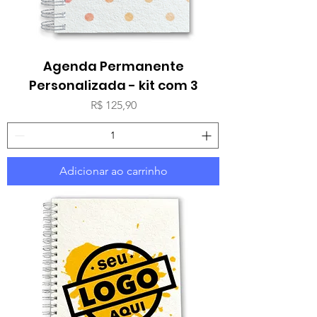
Agenda Permanente
Personalizada - kit com 3
Preço
R$ 125,90
Adicionar ao carrinho