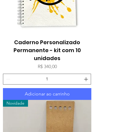
Caderno Personalizado
Permanente - kit com 10
unidades
Preço
R$ 340,00
Adicionar ao carrinho
Novidade