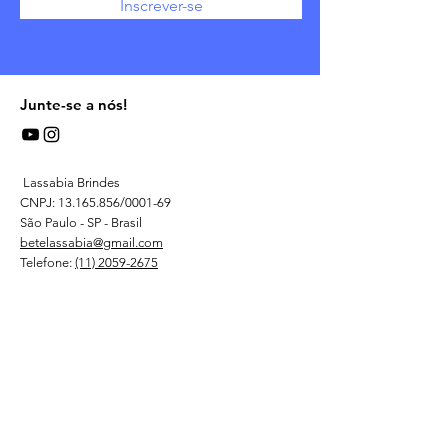
Inscrever-se
Junte-se a nós!
Lassabia Brindes
CNPJ:
13.165.856
/0001-69
São Paulo - SP - Brasil
betelassabia@gmail.com
Telefone:
(11) 2059-2675
Osasco, Guarulhos, Campinas, São Bernardo do
Campo, Sorocaba, Jundiaí, São José dos Campos,
Ribeirão Preto, Santos, Barueri, Paulínia, Piracicaba,
Taubaté, São José do Rio Preto, Indaiatuba, Limeira,
Bauru, Araraquara e Franca. entregas em 03 dias
uteis + o tempo de transporte - Porto Alegrre - RS -
Santa Catarina - SC - Parana -PR - Curitiba - Rio de
Janeiro - RJ - Espirito Santo - Vitoria ES - Minas
Gerais - MG - Belo Horizonte - Bahia - BA - Salvador-