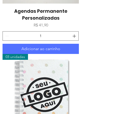
Agendas Permanente
Personalizadas
Preço
R$ 41,90
Adicionar ao carrinho
03 unidades