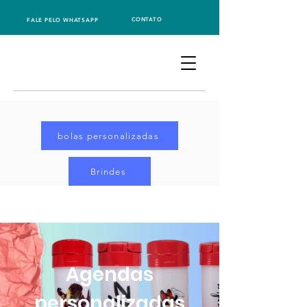
CONTATO
FALE PELO WHATSAPP
bolas personalizadas
Brindes
Agendas
personalizadas