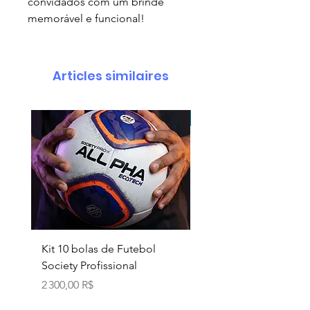
convidados com um brinde
memorável e funcional!
Articles similaires
pedido minimo 30 un.
Kit 10 bolas de Futebol
Necessaire box
Society Profissional
personalizada
Prix
Prix
2 300,00 R$
18,90 R$