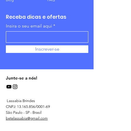
Receba dicas e ofertas
Insira o seu email aqui
Inscrever-se
Junte-se a nós!
Lassabia Brindes
CNPJ:
13.165.856
/0001-69
São Paulo - SP - Brasil
betelassabia@gmail.com
Telefone:
(11) 2059-2675