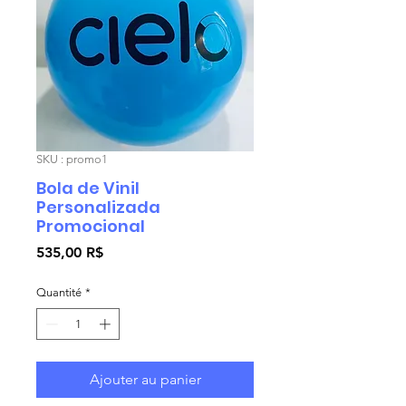
SKU : promo1
Bola de Vinil
Personalizada
Promocional
Prix
535,00 R$
Quantité
*
Ajouter au panier