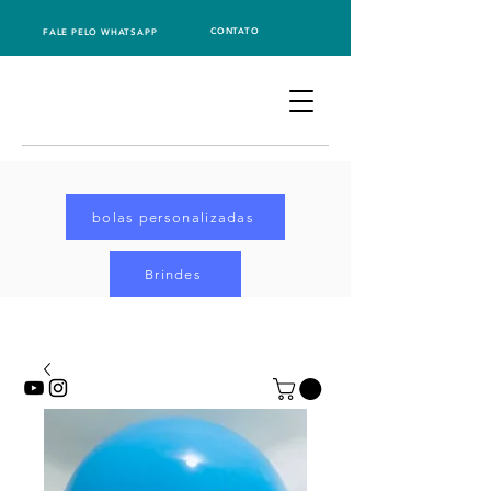
CONTATO
FALE PELO WHATSAPP
bolas personalizadas
Brindes