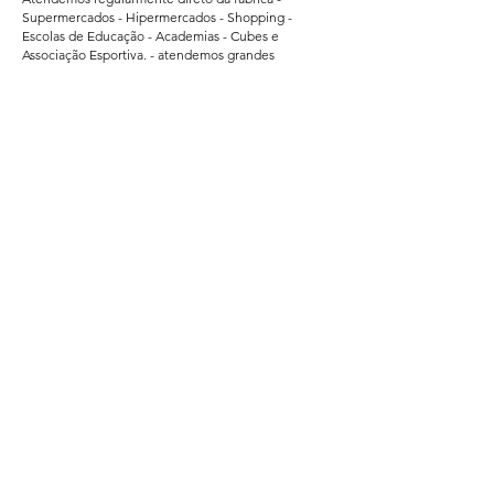
Supermercados - Hipermercados - Shopping -
Escolas de Educação - Academias - Cubes e
Associação Esportiva. - atendemos grandes
empresas de Bauru - Marilia - Presidente Prudente -
Ararquara - Limeira - Sumaré - Americana - Santa
Barbara do Oeste - Bragança Paulista - Jacarei - Rio
Claro - Araçatuba - Pindamonhangaba - Atibaia -
Araras - Biriguii - hortolandia - São Carlos - Guaruja -
Praia Grande - Franca - São Vicente - Mogi das
Cruzes.
Segurança
Ambiente 100% Seguro.
Sua Informação é Protegida Pela Criptografia
SSL 256-Bit.
Métodos de Pagamentos Aceitos