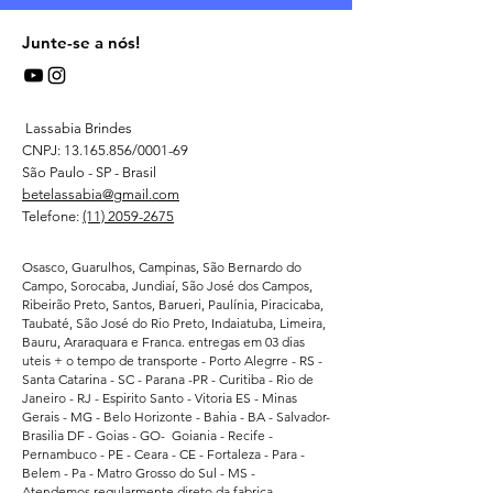
Junte-se a nós!
Lassabia Brindes
CNPJ:
13.165.856
/0001-69
São Paulo - SP - Brasil
betelassabia@gmail.com
Telefone:
(11) 2059-2675
Osasco, Guarulhos, Campinas, São Bernardo do
Campo, Sorocaba, Jundiaí, São José dos Campos,
Ribeirão Preto, Santos, Barueri, Paulínia, Piracicaba,
Taubaté, São José do Rio Preto, Indaiatuba, Limeira,
Bauru, Araraquara e Franca. entregas em 03 dias
uteis + o tempo de transporte - Porto Alegrre - RS -
Santa Catarina - SC - Parana -PR - Curitiba - Rio de
Janeiro - RJ - Espirito Santo - Vitoria ES - Minas
Gerais - MG - Belo Horizonte - Bahia - BA - Salvador-
Brasilia DF - Goias - GO- Goiania - Recife -
Pernambuco - PE - Ceara - CE - Fortaleza - Para -
Belem - Pa - Matro Grosso do Sul - MS -
Atendemos regularmente direto da fabrica -