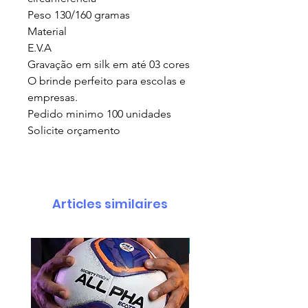
Peso 130/160 gramas
Material
E.V.A
Gravação em silk em até 03 cores
O brinde perfeito para escolas e
empresas.
Pedido minimo 100 unidades
Solicite orçamento
Articles similaires
pedido minimo 30 un.