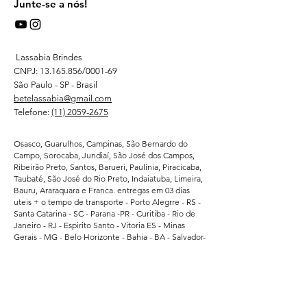
Junte-se a nós!
Lassabia Brindes
CNPJ:
13.165.856
/0001-69
São Paulo - SP - Brasil
betelassabia@gmail.com
Telefone:
(11) 2059-2675
Osasco, Guarulhos, Campinas, São Bernardo do
Campo, Sorocaba, Jundiaí, São José dos Campos,
Ribeirão Preto, Santos, Barueri, Paulínia, Piracicaba,
Taubaté, São José do Rio Preto, Indaiatuba, Limeira,
Bauru, Araraquara e Franca. entregas em 03 dias
uteis + o tempo de transporte - Porto Alegrre - RS -
Santa Catarina - SC - Parana -PR - Curitiba - Rio de
Janeiro - RJ - Espirito Santo - Vitoria ES - Minas
Gerais - MG - Belo Horizonte - Bahia - BA - Salvador-
Brasilia DF - Goias - GO- Goiania - Recife -
Pernambuco - PE - Ceara - CE - Fortaleza - Para -
Belem - Pa - Matro Grosso do Sul - MS -
Atendemos regularmente direto da fabrica -
Supermercados - Hipermercados - Shopping -
Escolas de Educação - Academias - Cubes e