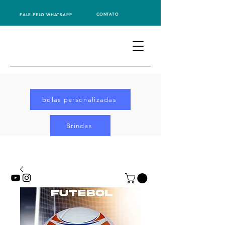
CONTATO
FALE PELO WHATSAPP
bolas personalizadas
Brindes