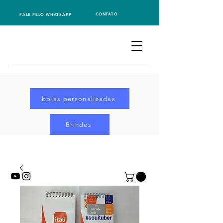
CONTATO
FALE PELO WHATSAPP
bolas personalizadas
Brindes