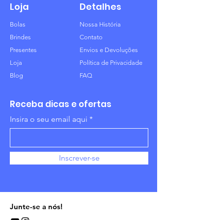
Loja
Detalhes
Bolas
Nossa História
Brindes
Contato
Presentes
Envios e Devoluções
Loja
Política de Privacidade
Blog
FAQ
Receba dicas e ofertas
Insira o seu email aqui
Inscrever-se
Junte-se a nós!