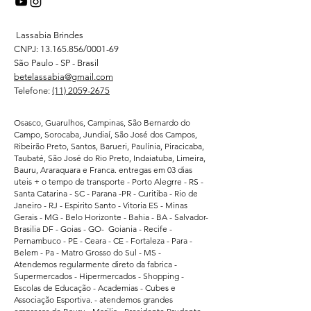
Lassabia Brindes
CNPJ:
13.165.856
/0001-69
São Paulo - SP - Brasil
betelassabia@gmail.com
Telefone:
(11) 2059-2675
Osasco, Guarulhos, Campinas, São Bernardo do
Campo, Sorocaba, Jundiaí, São José dos Campos,
Ribeirão Preto, Santos, Barueri, Paulínia, Piracicaba,
Taubaté, São José do Rio Preto, Indaiatuba, Limeira,
Bauru, Araraquara e Franca. entregas em 03 dias
uteis + o tempo de transporte - Porto Alegrre - RS -
Santa Catarina - SC - Parana -PR - Curitiba - Rio de
Janeiro - RJ - Espirito Santo - Vitoria ES - Minas
Gerais - MG - Belo Horizonte - Bahia - BA - Salvador-
Brasilia DF - Goias - GO- Goiania - Recife -
Pernambuco - PE - Ceara - CE - Fortaleza - Para -
Belem - Pa - Matro Grosso do Sul - MS -
Atendemos regularmente direto da fabrica -
Supermercados - Hipermercados - Shopping -
Escolas de Educação - Academias - Cubes e
Associação Esportiva. - atendemos grandes