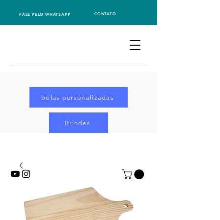
CONTATO
FALE PELO WHATSAPP
bolas personalizadas
Brindes