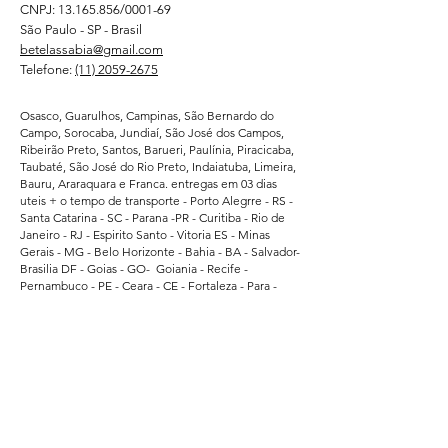
CNPJ:
13.165.856
/0001-69
São Paulo - SP - Brasil
betelassabia@gmail.com
Telefone:
(11) 2059-2675
Osasco, Guarulhos, Campinas, São Bernardo do
Campo, Sorocaba, Jundiaí, São José dos Campos,
Ribeirão Preto, Santos, Barueri, Paulínia, Piracicaba,
Taubaté, São José do Rio Preto, Indaiatuba, Limeira,
Bauru, Araraquara e Franca. entregas em 03 dias
uteis + o tempo de transporte - Porto Alegrre - RS -
Santa Catarina - SC - Parana -PR - Curitiba - Rio de
Janeiro - RJ - Espirito Santo - Vitoria ES - Minas
Gerais - MG - Belo Horizonte - Bahia - BA - Salvador-
Brasilia DF - Goias - GO- Goiania - Recife -
Pernambuco - PE - Ceara - CE - Fortaleza - Para -
Belem - Pa - Matro Grosso do Sul - MS -
Atendemos regularmente direto da fabrica -
Supermercados - Hipermercados - Shopping -
Escolas de Educação - Academias - Cubes e
Associação Esportiva. - atendemos grandes
empresas de Bauru - Marilia - Presidente Prudente -
Ararquara - Limeira - Sumaré - Americana - Santa
Barbara do Oeste - Bragança Paulista - Jacarei - Rio
Claro - Araçatuba - Pindamonhangaba - Atibaia -