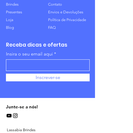
Brindes
Contato
Presentes
Envios e Devoluções
Loja
Política de Privacidade
Blog
FAQ
Receba dicas e ofertas
Insira o seu email aqui
Inscrever-se
Junte-se a nós!
Lassabia Brindes