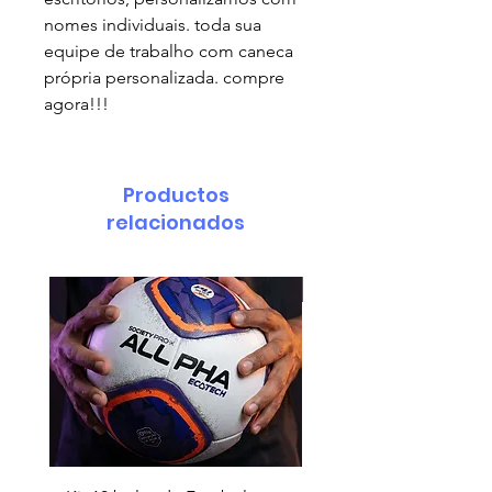
nomes individuais. toda sua
equipe de trabalho com caneca
própria personalizada. compre
agora!!!
Productos
relacionados
pedido minimo 30 un.