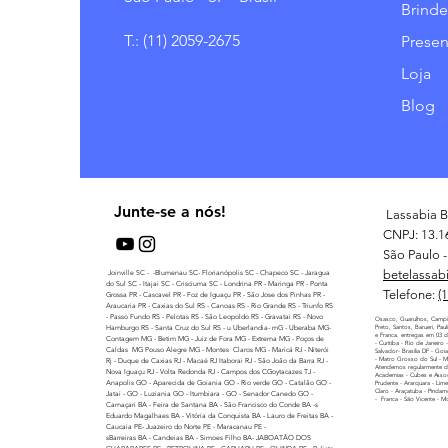
Brinde
T.: (11) 2059-2675
Presen
Loja
Blog
Junte-se a nós!
Lassabia B
CNPJ: 13.1
São Paulo - 
betelassab
Joinville SC - -Blumenau SC- Florianópolis SC - Chapeco SC - Jaragua
do Sul SC - Itajai SC - Crisciuma SC - Londrina PR - Maringa PR - Ponta
Telefone:
(
Grossa PR - Cascavel PR - Foz de Iguaçu PR - São Jose dos Pinhas PR -
Araucaria PR - Caxias do Sul RS - Canoas RS - Rio Grande RS - Triunfo RS
- Passo Fundo RS - Pelotas RS - São Leopoldo RS - Gravatai RS - Novo
Osasco, Guarulhos, Campi
Hamburgo RS - Santa Cruz do Sul RS - u Uberlandia- mG - Uberaba MG-
Preto, Santos, Barueri, Pau
e Franca. entregas em 03 di
Contagem MG - Betim MG - Juiz de Fora MG - Extrema MG - Poços de
- Curitiba - Rio de Janeiro
Caldas MG Pouso Alegre MG - Montes Claros MG - Maricá RJ - Niterói
Salvador- Brasilia DF - Goi
- Matro Grosso do Sul - 
Rj - Duque de Caxias RJ - Macaé RJ Itaborai RJ - São Joâo da Barra RJ -
Atendemos regularmente di
Nova Iguaçu RJ - Volta Redonda RJ - Campos dos CGoytacazes TJ -
Academias - Cubes e Assoc
Anapolis GO - Aparecida de Goiania GO - Rio verde GO - Catalão GO -
Prudente - Ararquara - Lime
Claro - Araçatuba - Pindamo
Jatai - GO - Luziania GO - Itumbiara - GO - Senador Canedo GO -
- Franca - São Vicente - M
Camaçari BA - Feira de Santana BA - São Francisco do Conde BA -s
Eduardo Magalhaes BA - Vitória da Conquista BA - Lauro de Freitas BA -
Caucaia PE- Juazeiro do Norte PE - Maracanau PE -
sBarreiras BA - Candeias BA - Simoes Filho BA- JABOATÃO DOS