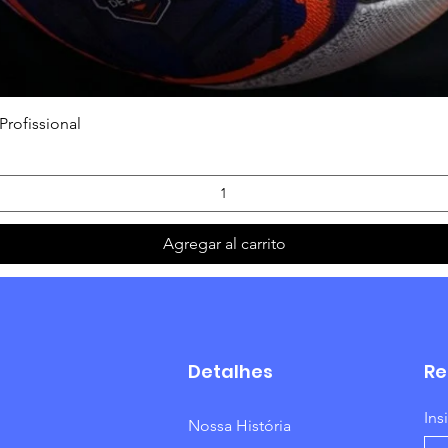
Vista rápida
Profissional
Agregar al carrito
Detalhes
Re
Ins
Nossa História