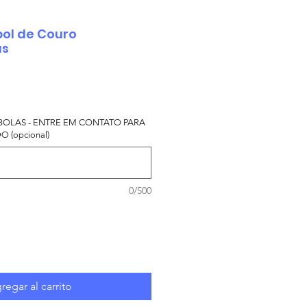
bol de Couro
as
BOLAS - ENTRE EM CONTATO PARA
 (opcional)
0/500
regar al carrito