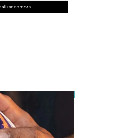
ealizar compra
pedido minimo 30 un.