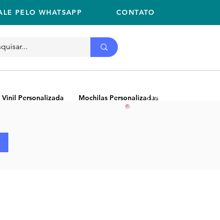
ALE PELO WHATSAPP
CONTATO
Ligue
11 2059-2675
(11) 2059-2675
 Vinil Personalizada
Mochilas Personalizadas
NEW