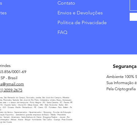
s
Contato
tes
Envios e Devoluções
Política de Privacidade
FAQ
rindes
Segurança
65.856/0001-69
Ambiente 100% S
SP - Brasil
Sua Informação é
ia@gmail.com
Pela Criptografia
11) 2059-2675
nas, São Bernardo do Campo, Sorocaba, Jundiaí, São José dos Campos, Ribeirão
línia, Piracicaba, Taubaté, São José do Rio Preto, Indaiatuba, Limeira, Bauru, Araraquara
as uteis + o tempo de transporte - Porto Alegrre - RS - Santa Catarina - SC - Parana -PR
 - RJ - Espirito Santo - Vitoria ES - Minas Gerais - MG - Belo Horizonte - Bahia - BA -
as - GO- Goiania - Recife - Pernambuco - PE - Ceara - CE - Fortaleza - Para - Belem - Pa
MS -
reto da fabrica - Supermercados - Hipermercados - Shopping - Escolas de Educação -
iação Esportiva. - atendemos grandes empresas de Bauru - Marilia - Presidente
ira - Sumaré - Americana - Santa Barbara do Oeste - Bragança Paulista - Jacarei - Rio
nhangaba - Atibaia - Araras - Biriguii - hortolandia - São Carlos - Guaruja - Praia Grande
ogi das Cruzes.