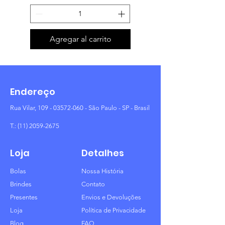
Agregar al carrito
Endereço
Rua Vilar,
109 - 03572-060
- São Paulo - SP - Brasil
T.:
(11) 2059-2675
Loja
Detalhes
Bolas
Nossa História
Brindes
Contato
Presentes
Envios e Devoluções
Loja
Política de Privacidade
Blog
FAQ