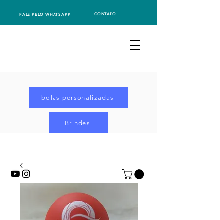
CONTATO
FALE PELO WHATSAPP
bolas personalizadas
Brindes