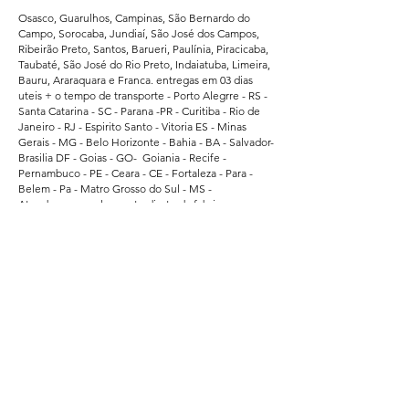
Osasco, Guarulhos, Campinas, São Bernardo do
Campo, Sorocaba, Jundiaí, São José dos Campos,
Ribeirão Preto, Santos, Barueri, Paulínia, Piracicaba,
Taubaté, São José do Rio Preto, Indaiatuba, Limeira,
Bauru, Araraquara e Franca. entregas em 03 dias
uteis + o tempo de transporte - Porto Alegrre - RS -
Santa Catarina - SC - Parana -PR - Curitiba - Rio de
Janeiro - RJ - Espirito Santo - Vitoria ES - Minas
Gerais - MG - Belo Horizonte - Bahia - BA - Salvador-
Brasilia DF - Goias - GO- Goiania - Recife -
Pernambuco - PE - Ceara - CE - Fortaleza - Para -
Belem - Pa - Matro Grosso do Sul - MS -
Atendemos regularmente direto da fabrica -
Supermercados - Hipermercados - Shopping -
Escolas de Educação - Academias - Cubes e
Associação Esportiva. - atendemos grandes
empresas de Bauru - Marilia - Presidente Prudente -
Ararquara - Limeira - Sumaré - Americana - Santa
Barbara do Oeste - Bragança Paulista - Jacarei - Rio
Claro - Araçatuba - Pindamonhangaba - Atibaia -
Araras - Biriguii - hortolandia - São Carlos - Guaruja -
Praia Grande - Franca - São Vicente - Mogi das
Cruzes.
Segurança