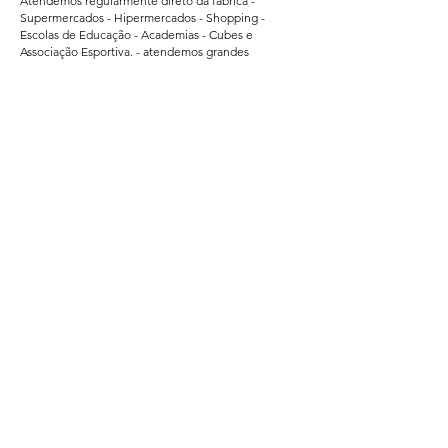
Atendemos regularmente direto da fabrica -
Supermercados - Hipermercados - Shopping -
Escolas de Educação - Academias - Cubes e
Associação Esportiva. - atendemos grandes
empresas de Bauru - Marilia - Presidente Prudente -
Ararquara - Limeira - Sumaré - Americana - Santa
Barbara do Oeste - Bragança Paulista - Jacarei - Rio
Claro - Araçatuba - Pindamonhangaba - Atibaia -
Araras - Biriguii - hortolandia - São Carlos - Guaruja -
Praia Grande - Franca - São Vicente - Mogi das
Cruzes.
Segurança
Ambiente 100% Seguro.
Sua Informação é Protegida Pela Criptografia
SSL 256-Bit.
Métodos de Pagamentos Aceitos