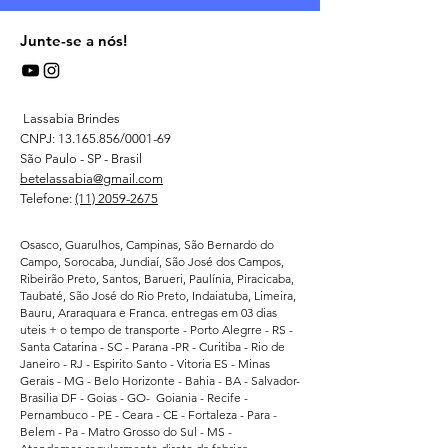
Junte-se a nós!
Lassabia Brindes
CNPJ:
13.165.856
/0001-69
São Paulo - SP - Brasil
betelassabia@gmail.com
Telefone:
(11) 2059-2675
Osasco, Guarulhos, Campinas, São Bernardo do
Campo, Sorocaba, Jundiaí, São José dos Campos,
Ribeirão Preto, Santos, Barueri, Paulínia, Piracicaba,
Taubaté, São José do Rio Preto, Indaiatuba, Limeira,
Bauru, Araraquara e Franca. entregas em 03 dias
uteis + o tempo de transporte - Porto Alegrre - RS -
Santa Catarina - SC - Parana -PR - Curitiba - Rio de
Janeiro - RJ - Espirito Santo - Vitoria ES - Minas
Gerais - MG - Belo Horizonte - Bahia - BA - Salvador-
Brasilia DF - Goias - GO- Goiania - Recife -
Pernambuco - PE - Ceara - CE - Fortaleza - Para -
Belem - Pa - Matro Grosso do Sul - MS -