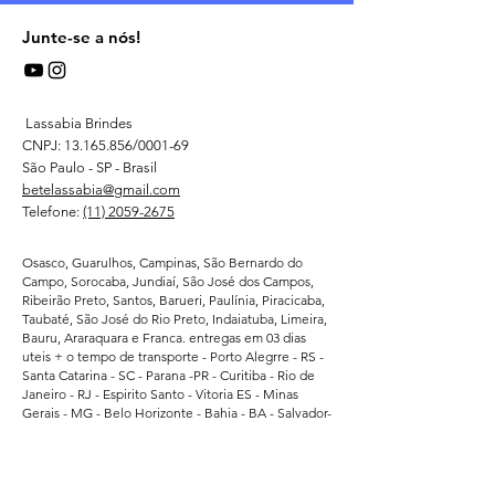
Junte-se a nós!
Lassabia Brindes
CNPJ:
13.165.856
/0001-69
São Paulo - SP - Brasil
betelassabia@gmail.com
Telefone:
(11) 2059-2675
Osasco, Guarulhos, Campinas, São Bernardo do
Campo, Sorocaba, Jundiaí, São José dos Campos,
Ribeirão Preto, Santos, Barueri, Paulínia, Piracicaba,
Taubaté, São José do Rio Preto, Indaiatuba, Limeira,
Bauru, Araraquara e Franca. entregas em 03 dias
uteis + o tempo de transporte - Porto Alegrre - RS -
Santa Catarina - SC - Parana -PR - Curitiba - Rio de
Janeiro - RJ - Espirito Santo - Vitoria ES - Minas
Gerais - MG - Belo Horizonte - Bahia - BA - Salvador-
Brasilia DF - Goias - GO- Goiania - Recife -
Pernambuco - PE - Ceara - CE - Fortaleza - Para -
Belem - Pa - Matro Grosso do Sul - MS -
Atendemos regularmente direto da fabrica -