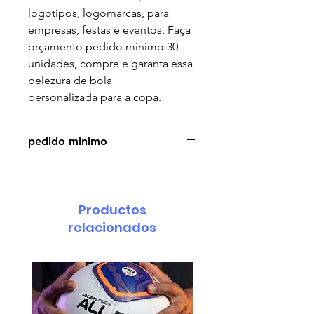
logotipos, logomarcas, para
empresas, festas e eventos. Faça
orçamento pedido minimo 30
unidades, compre e garanta essa
belezura de bola
personalizada para a copa.
pedido minimo
Apartir de 30 unidades. faça sua
encomenda através de nosso
whatsapp 11 99511 5883
Productos
relacionados
pedido minimo 30 un.