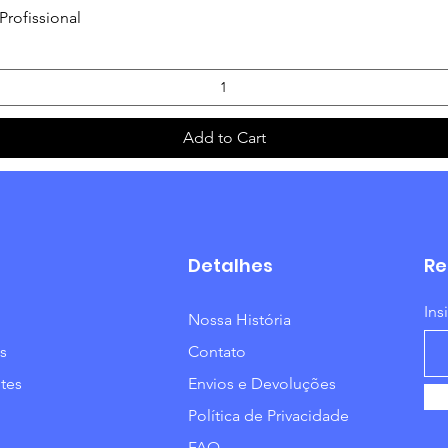
Quick View
Profissional
Add to Cart
Detalhes
Re
Ins
Nossa História
s
Contato
tes
Envios e Devoluções
Política de Privacidade
FAQ