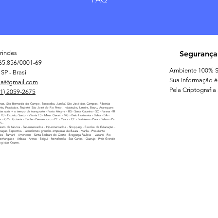
rindes
Segurança
65.856/0001-69
Ambiente 100% S
SP - Brasil
Sua Informação é
ia@gmail.com
Pela Criptografia
11) 2059-2675
nas, São Bernardo do Campo, Sorocaba, Jundiaí, São José dos Campos, Ribeirão
línia, Piracicaba, Taubaté, São José do Rio Preto, Indaiatuba, Limeira, Bauru, Araraquara
as uteis + o tempo de transporte - Porto Alegrre - RS - Santa Catarina - SC - Parana -PR
 - RJ - Espirito Santo - Vitoria ES - Minas Gerais - MG - Belo Horizonte - Bahia - BA -
as - GO- Goiania - Recife - Pernambuco - PE - Ceara - CE - Fortaleza - Para - Belem - Pa
MS -
reto da fabrica - Supermercados - Hipermercados - Shopping - Escolas de Educação -
iação Esportiva. - atendemos grandes empresas de Bauru - Marilia - Presidente
ira - Sumaré - Americana - Santa Barbara do Oeste - Bragança Paulista - Jacarei - Rio
nhangaba - Atibaia - Araras - Biriguii - hortolandia - São Carlos - Guaruja - Praia Grande
ogi das Cruzes.