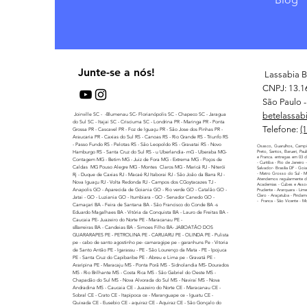
Junte-se a nós!
Lassabia B
CNPJ: 13.1
São Paulo - 
betelassab
Joinville SC - -Blumenau SC- Florianópolis SC - Chapeco SC - Jaragua
do Sul SC - Itajai SC - Crisciuma SC - Londrina PR - Maringa PR - Ponta
Telefone:
(
Grossa PR - Cascavel PR - Foz de Iguaçu PR - São Jose dos Pinhas PR -
Araucaria PR - Caxias do Sul RS - Canoas RS - Rio Grande RS - Triunfo RS
- Passo Fundo RS - Pelotas RS - São Leopoldo RS - Gravatai RS - Novo
Osasco, Guarulhos, Campi
Hamburgo RS - Santa Cruz do Sul RS - u Uberlandia- mG - Uberaba MG-
Preto, Santos, Barueri, Pau
e Franca. entregas em 03 di
Contagem MG - Betim MG - Juiz de Fora MG - Extrema MG - Poços de
- Curitiba - Rio de Janeiro
Caldas MG Pouso Alegre MG - Montes Claros MG - Maricá RJ - Niterói
Salvador- Brasilia DF - Goi
- Matro Grosso do Sul - 
Rj - Duque de Caxias RJ - Macaé RJ Itaborai RJ - São Joâo da Barra RJ -
Atendemos regularmente di
Nova Iguaçu RJ - Volta Redonda RJ - Campos dos CGoytacazes TJ -
Academias - Cubes e Assoc
Anapolis GO - Aparecida de Goiania GO - Rio verde GO - Catalão GO -
Prudente - Ararquara - Lime
Claro - Araçatuba - Pindamo
Jatai - GO - Luziania GO - Itumbiara - GO - Senador Canedo GO -
- Franca - São Vicente - M
Camaçari BA - Feira de Santana BA - São Francisco do Conde BA -s
Eduardo Magalhaes BA - Vitória da Conquista BA - Lauro de Freitas BA -
Caucaia PE- Juazeiro do Norte PE - Maracanau PE -
sBarreiras BA - Candeias BA - Simoes Filho BA- JABOATÃO DOS
GUARARAPES PE - PETROLINA PE - CARUARU PE - OLINDA PE - Pulista
pe - cabo de santo agostinho pe- camaragipe pe - garanhuns Pe - Vitoria
de Santo Antão PE - Igarassu - PE - São Lourenço da Mata - PE - Ipojuca
PE - Santa Cruz do Capibaribe PE - Abreu e Lima pe - Gravatá PE -
Araripina PE - Maracaju MS - Ponta Porã MS - Sidnolandia MS- Dourados
MS - Rio Brilhante MS - Costa Rica MS - São Gabriel do Oeste MS -
Chapadão do Sul MS - Nova Alvorada do Sul MS - Naviraí MS - Nova
Andradina MS - Caucaia CE - Juazeiro do Norte CE - Maracanau CE -
Sobral CE - Crato CE - Itapipoca ce - Maranguape ce - Iguatu CE -
Quixada CE - Eusebio CE - aquiraz CE - Aquiraz CE - São Gonçalo do