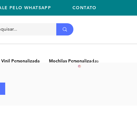
ALE PELO WHATSAPP
CONTATO
Ligue
11 2059-2675
(11) 2059-2675
 Vinil Personalizada
Mochilas Personalizadas
NEW