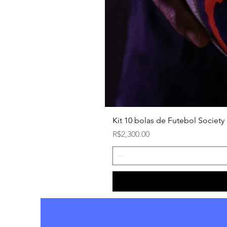
Kit 10 bolas de Futebol Society 
Price
R$2,300.00