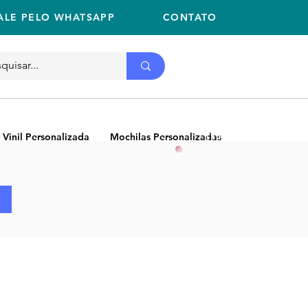
ALE PELO WHATSAPP
CONTATO
Ligue
11 2059-2675
(11) 2059-2675
 Vinil Personalizada
Mochilas Personalizadas
NEW