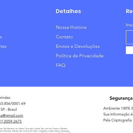
Detalhes
Re
Ins
Nossa História
s
Contato
tes
Envios e Devoluções
Política de Privacidade
FAQ
rindes
Segurança
65.856/0001-69
Ambiente 100% S
SP - Brasil
Sua Informação é
ia@gmail.com
Pela Criptografia
11) 2059-2675
nas, São Bernardo do Campo, Sorocaba, Jundiaí, São José dos Campos, Ribeirão
línia, Piracicaba, Taubaté, São José do Rio Preto, Indaiatuba, Limeira, Bauru, Araraquara