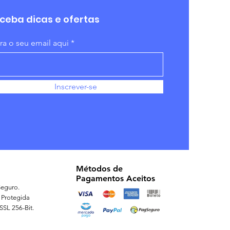
ceba dicas e ofertas
ira o seu email aqui
Inscrever-se
Métodos de
Pagamentos Aceitos
eguro.
 Protegida
 SSL 256-Bit.