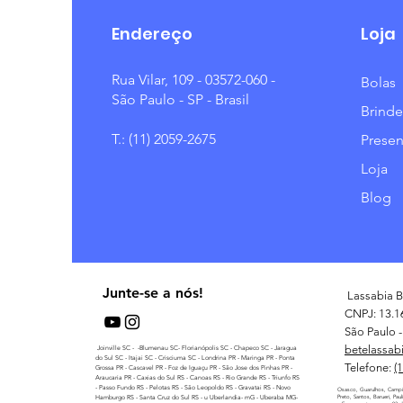
Endereço
Loja
Rua Vilar, 109 - 03572-060 -
Bolas
São Paulo - SP - Brasil
Brinde
T.: (11) 2059-2675
Presen
Loja
Blog
Junte-se a nós!
Lassabia B
CNPJ: 13.1
São Paulo - 
betelassab
Joinville SC - -Blumenau SC- Florianópolis SC - Chapeco SC - Jaragua
do Sul SC - Itajai SC - Crisciuma SC - Londrina PR - Maringa PR - Ponta
Telefone:
(
Grossa PR - Cascavel PR - Foz de Iguaçu PR - São Jose dos Pinhas PR -
Araucaria PR - Caxias do Sul RS - Canoas RS - Rio Grande RS - Triunfo RS
- Passo Fundo RS - Pelotas RS - São Leopoldo RS - Gravatai RS - Novo
Osasco, Guarulhos, Campi
Hamburgo RS - Santa Cruz do Sul RS - u Uberlandia- mG - Uberaba MG-
Preto, Santos, Barueri, Pau