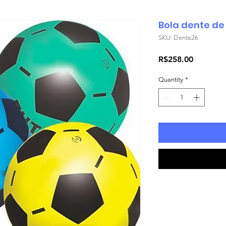
Bola dente de
SKU: Dente26
Price
R$258.00
Quantity
*