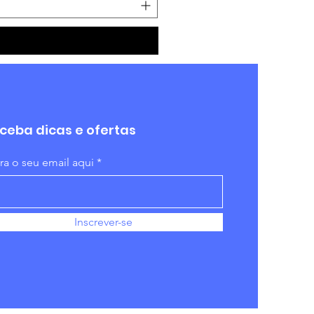
ceba dicas e ofertas
ira o seu email aqui
Inscrever-se