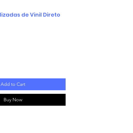
izadas de Vinil Direto
Add to Cart
Buy Now