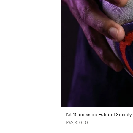
Kit 10 bolas de Futebol Society 
Price
R$2,300.00