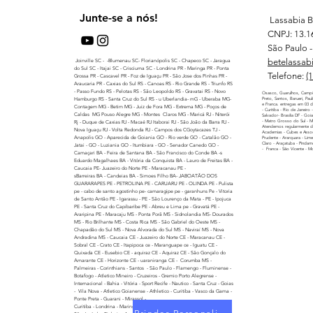
Junte-se a nós!
Lassabia B
CNPJ: 13.1
São Paulo - 
betelassab
Joinville SC - -Blumenau SC- Florianópolis SC - Chapeco SC - Jaragua
do Sul SC - Itajai SC - Crisciuma SC - Londrina PR - Maringa PR - Ponta
Telefone:
(
Grossa PR - Cascavel PR - Foz de Iguaçu PR - São Jose dos Pinhas PR -
Araucaria PR - Caxias do Sul RS - Canoas RS - Rio Grande RS - Triunfo RS
- Passo Fundo RS - Pelotas RS - São Leopoldo RS - Gravatai RS - Novo
Osasco, Guarulhos, Campi
Hamburgo RS - Santa Cruz do Sul RS - u Uberlandia- mG - Uberaba MG-
Preto, Santos, Barueri, Pau
e Franca. entregas em 03 di
Contagem MG - Betim MG - Juiz de Fora MG - Extrema MG - Poços de
- Curitiba - Rio de Janeiro
Caldas MG Pouso Alegre MG - Montes Claros MG - Maricá RJ - Niterói
Salvador- Brasilia DF - Goi
- Matro Grosso do Sul - 
Rj - Duque de Caxias RJ - Macaé RJ Itaborai RJ - São Joâo da Barra RJ -
Atendemos regularmente di
Nova Iguaçu RJ - Volta Redonda RJ - Campos dos CGoytacazes TJ -
Academias - Cubes e Assoc
Anapolis GO - Aparecida de Goiania GO - Rio verde GO - Catalão GO -
Prudente - Ararquara - Lime
Claro - Araçatuba - Pindamo
Jatai - GO - Luziania GO - Itumbiara - GO - Senador Canedo GO -
- Franca - São Vicente - M
Camaçari BA - Feira de Santana BA - São Francisco do Conde BA -s
Eduardo Magalhaes BA - Vitória da Conquista BA - Lauro de Freitas BA -
Caucaia PE- Juazeiro do Norte PE - Maracanau PE -
sBarreiras BA - Candeias BA - Simoes Filho BA- JABOATÃO DOS
GUARARAPES PE - PETROLINA PE - CARUARU PE - OLINDA PE - Pulista
pe - cabo de santo agostinho pe- camaragipe pe - garanhuns Pe - Vitoria
de Santo Antão PE - Igarassu - PE - São Lourenço da Mata - PE - Ipojuca
PE - Santa Cruz do Capibaribe PE - Abreu e Lima pe - Gravatá PE -
Araripina PE - Maracaju MS - Ponta Porã MS - Sidnolandia MS- Dourados
MS - Rio Brilhante MS - Costa Rica MS - São Gabriel do Oeste MS -
Chapadão do Sul MS - Nova Alvorada do Sul MS - Naviraí MS - Nova
Andradina MS - Caucaia CE - Juazeiro do Norte CE - Maracanau CE -
Sobral CE - Crato CE - Itapipoca ce - Maranguape ce - Iguatu CE -
Quixada CE - Eusebio CE - aquiraz CE - Aquiraz CE - São Gonçalo do
Amarante CE - Horizonte CE - uaraniranga CE - Corumba MS -
Palmeiras - Corinthians - Santos - São Paulo - Flamengo - Fluminense -
Botafogo - Atletico Mineiro - Cruzeiros - Gremio Porto Alegrense -
Internacional - Bahia - Vitória - Sport Recife - Nautico - Santa Cruz - Goias
- Vila Nova - Atletico Goianense - Athletico - Curitiba - Vasco da Gama -
Ponte Preta - Guarani - Mirassol -
Curitiba - Londrina - Maringa - Ponta grossa - Cascavel - Foz de Iguaçu -