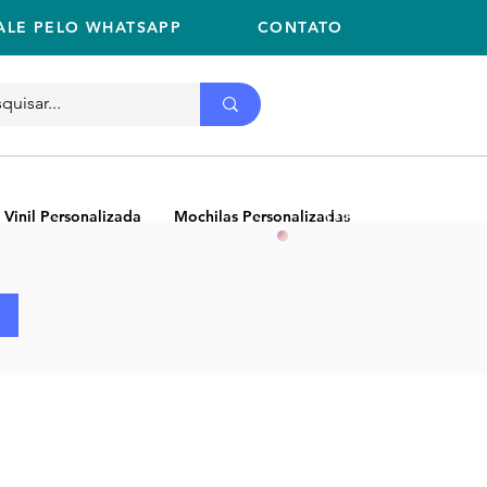
ALE PELO WHATSAPP
CONTATO
Ligue
11 2059-2675
(11) 2059-2675
 Vinil Personalizada
Mochilas Personalizadas
NEW