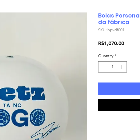
Bolas Personal
da fábrica
SKU: bpvdf001
Price
R$1,070.00
Quantity
*