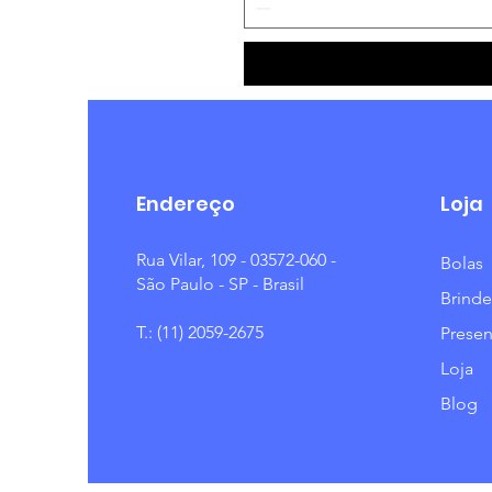
Endereço
Loja
Rua Vilar, 109 - 03572-060 -
Bolas
São Paulo - SP - Brasil
Brinde
T.: (11) 2059-2675
Presen
Loja
Blog