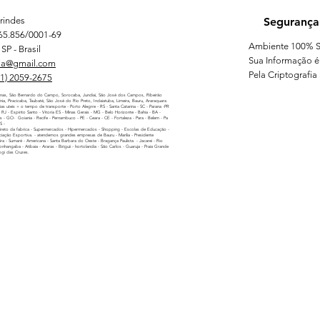
rindes
Segurança
65.856/0001-69
Ambiente 100% S
SP - Brasil
Sua Informação é
ia@gmail.com
Pela Criptografia
11) 2059-2675
nas, São Bernardo do Campo, Sorocaba, Jundiaí, São José dos Campos, Ribeirão
línia, Piracicaba, Taubaté, São José do Rio Preto, Indaiatuba, Limeira, Bauru, Araraquara
as uteis + o tempo de transporte - Porto Alegrre - RS - Santa Catarina - SC - Parana -PR
 - RJ - Espirito Santo - Vitoria ES - Minas Gerais - MG - Belo Horizonte - Bahia - BA -
as - GO- Goiania - Recife - Pernambuco - PE - Ceara - CE - Fortaleza - Para - Belem - Pa
MS -
reto da fabrica - Supermercados - Hipermercados - Shopping - Escolas de Educação -
iação Esportiva. - atendemos grandes empresas de Bauru - Marilia - Presidente
ira - Sumaré - Americana - Santa Barbara do Oeste - Bragança Paulista - Jacarei - Rio
nhangaba - Atibaia - Araras - Biriguii - hortolandia - São Carlos - Guaruja - Praia Grande
ogi das Cruzes.