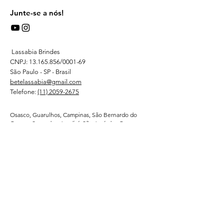
Junte-se a nós!
Lassabia Brindes
CNPJ:
13.165.856
/0001-69
São Paulo - SP - Brasil
betelassabia@gmail.com
Telefone:
(11) 2059-2675
Osasco, Guarulhos, Campinas, São Bernardo do
Campo, Sorocaba, Jundiaí, São José dos Campos,
Ribeirão Preto, Santos, Barueri, Paulínia, Piracicaba,
Taubaté, São José do Rio Preto, Indaiatuba, Limeira,
Bauru, Araraquara e Franca. entregas em 03 dias
uteis + o tempo de transporte - Porto Alegrre - RS -
Santa Catarina - SC - Parana -PR - Curitiba - Rio de
Janeiro - RJ - Espirito Santo - Vitoria ES - Minas
Gerais - MG - Belo Horizonte - Bahia - BA - Salvador-
Brasilia DF - Goias - GO- Goiania - Recife -
Pernambuco - PE - Ceara - CE - Fortaleza - Para -
Belem - Pa - Matro Grosso do Sul - MS -
Atendemos regularmente direto da fabrica -