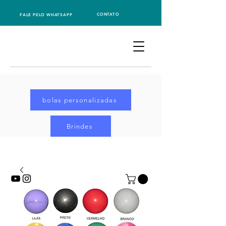
CONTATO
FALE PELO WHATSAPP
bolas personalizadas
Brindes