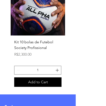
Kit 10 bolas de Futebol
Necessaire box
Society Profissional
personalizada
Price
Price
R$2,300.00
R$18.90
Add to Cart