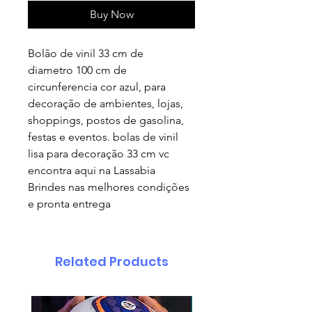
Buy Now
Bolão de vinil 33 cm de
diametro 100 cm de
circunferencia cor azul, para
decoração de ambientes, lojas,
shoppings, postos de gasolina,
festas e eventos. bolas de vinil
lisa para decoração 33 cm vc
encontra aqui na Lassabia
Brindes nas melhores condições
e pronta entrega
Related Products
pedido minimo 30 un.