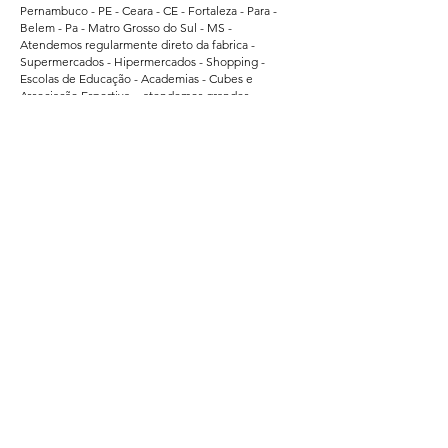
Pernambuco - PE - Ceara - CE - Fortaleza - Para -
Belem - Pa - Matro Grosso do Sul - MS -
Atendemos regularmente direto da fabrica -
Supermercados - Hipermercados - Shopping -
Escolas de Educação - Academias - Cubes e
Associação Esportiva. - atendemos grandes
empresas de Bauru - Marilia - Presidente Prudente -
Ararquara - Limeira - Sumaré - Americana - Santa
Barbara do Oeste - Bragança Paulista - Jacarei - Rio
Claro - Araçatuba - Pindamonhangaba - Atibaia -
Araras - Biriguii - hortolandia - São Carlos - Guaruja -
Praia Grande - Franca - São Vicente - Mogi das
Cruzes.
Segurança
Ambiente 100% Seguro.
Sua Informação é Protegida Pela Criptografia
SSL 256-Bit.
Métodos de Pagamentos Aceitos