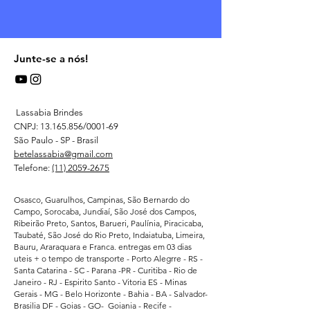
Junte-se a nós!
Lassabia Brindes
CNPJ:
13.165.856
/0001-69
São Paulo - SP - Brasil
betelassabia@gmail.com
Telefone:
(11) 2059-2675
Osasco, Guarulhos, Campinas, São Bernardo do
Campo, Sorocaba, Jundiaí, São José dos Campos,
Ribeirão Preto, Santos, Barueri, Paulínia, Piracicaba,
Taubaté, São José do Rio Preto, Indaiatuba, Limeira,
Bauru, Araraquara e Franca. entregas em 03 dias
uteis + o tempo de transporte - Porto Alegrre - RS -
Santa Catarina - SC - Parana -PR - Curitiba - Rio de
Janeiro - RJ - Espirito Santo - Vitoria ES - Minas
Gerais - MG - Belo Horizonte - Bahia - BA - Salvador-
Brasilia DF - Goias - GO- Goiania - Recife -