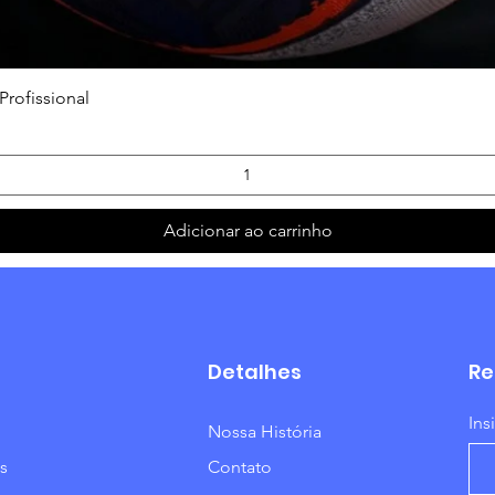
Visualização rápida
Profissional
Adicionar ao carrinho
Detalhes
Re
Ins
Nossa História
s
Contato