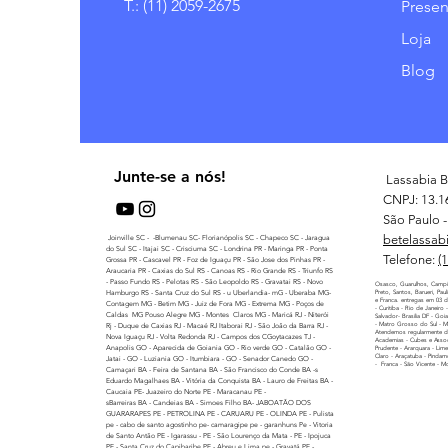
T.: (11) 2059-2675
Presen
Loja
Blog
Junte-se a nós!
Lassabia B
CNPJ: 13.1
São Paulo - 
betelassab
Joinville SC - -Blumenau SC- Florianópolis SC - Chapeco SC - Jaragua
do Sul SC - Itajai SC - Crisciuma SC - Londrina PR - Maringa PR - Ponta
Telefone:
(
Grossa PR - Cascavel PR - Foz de Iguaçu PR - São Jose dos Pinhas PR -
Araucaria PR - Caxias do Sul RS - Canoas RS - Rio Grande RS - Triunfo RS
- Passo Fundo RS - Pelotas RS - São Leopoldo RS - Gravatai RS - Novo
Osasco, Guarulhos, Campi
Hamburgo RS - Santa Cruz do Sul RS - u Uberlandia- mG - Uberaba MG-
Preto, Santos, Barueri, Pau
e Franca. entregas em 03 di
Contagem MG - Betim MG - Juiz de Fora MG - Extrema MG - Poços de
- Curitiba - Rio de Janeiro
Caldas MG Pouso Alegre MG - Montes Claros MG - Maricá RJ - Niterói
Salvador- Brasilia DF - Goi
- Matro Grosso do Sul - 
Rj - Duque de Caxias RJ - Macaé RJ Itaborai RJ - São Joâo da Barra RJ -
Atendemos regularmente di
Nova Iguaçu RJ - Volta Redonda RJ - Campos dos CGoytacazes TJ -
Academias - Cubes e Assoc
Anapolis GO - Aparecida de Goiania GO - Rio verde GO - Catalão GO -
Prudente - Ararquara - Lime
Claro - Araçatuba - Pindamo
Jatai - GO - Luziania GO - Itumbiara - GO - Senador Canedo GO -
- Franca - São Vicente - M
Camaçari BA - Feira de Santana BA - São Francisco do Conde BA -s
Eduardo Magalhaes BA - Vitória da Conquista BA - Lauro de Freitas BA -
Caucaia PE- Juazeiro do Norte PE - Maracanau PE -
sBarreiras BA - Candeias BA - Simoes Filho BA- JABOATÃO DOS
GUARARAPES PE - PETROLINA PE - CARUARU PE - OLINDA PE - Pulista
pe - cabo de santo agostinho pe- camaragipe pe - garanhuns Pe - Vitoria
de Santo Antão PE - Igarassu - PE - São Lourenço da Mata - PE - Ipojuca
PE - Santa Cruz do Capibaribe PE - Abreu e Lima pe - Gravatá PE -