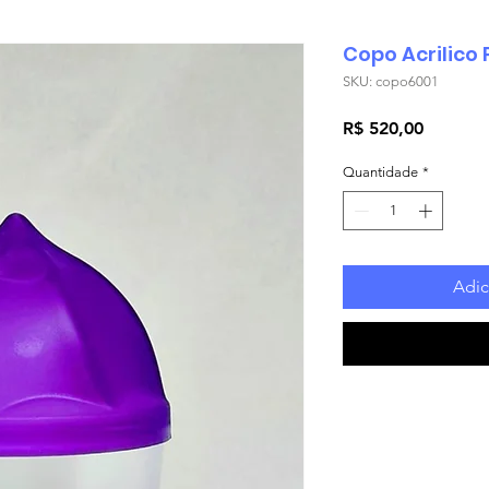
Copo Acrilico
SKU: copo6001
Preço
R$ 520,00
Quantidade
*
Adic