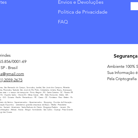
tes
Envios e Devoluções
Política de Privacidade
FAQ
rindes
Segurança
65.856/0001-69
Ambiente 100% S
SP - Brasil
Sua Informação é
ia@gmail.com
Pela Criptografia
11) 2059-2675
nas, São Bernardo do Campo, Sorocaba, Jundiaí, São José dos Campos, Ribeirão
línia, Piracicaba, Taubaté, São José do Rio Preto, Indaiatuba, Limeira, Bauru, Araraquara
as uteis + o tempo de transporte - Porto Alegrre - RS - Santa Catarina - SC - Parana -PR
 - RJ - Espirito Santo - Vitoria ES - Minas Gerais - MG - Belo Horizonte - Bahia - BA -
as - GO- Goiania - Recife - Pernambuco - PE - Ceara - CE - Fortaleza - Para - Belem - Pa
MS -
reto da fabrica - Supermercados - Hipermercados - Shopping - Escolas de Educação -
iação Esportiva. - atendemos grandes empresas de Bauru - Marilia - Presidente
ira - Sumaré - Americana - Santa Barbara do Oeste - Bragança Paulista - Jacarei - Rio
nhangaba - Atibaia - Araras - Biriguii - hortolandia - São Carlos - Guaruja - Praia Grande
ogi das Cruzes.