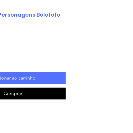
 Personagens Bolofofo
ionar ao carrinho
Comprar