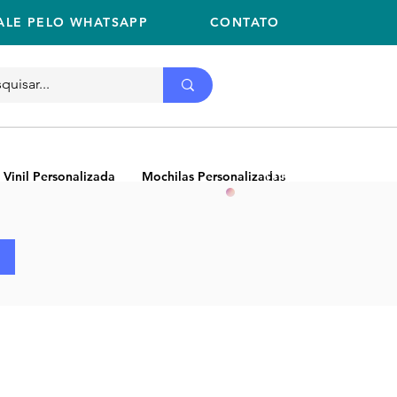
ALE PELO WHATSAPP
CONTATO
Ligue
11 2059-2675
(11) 2059-2675
 Vinil Personalizada
Mochilas Personalizadas
NEW