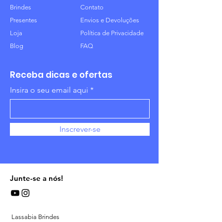
Brindes
Contato
Presentes
Envios e Devoluções
Loja
Política de Privacidade
Blog
FAQ
Receba dicas e ofertas
Insira o seu email aqui
Inscrever-se
Junte-se a nós!
Lassabia Brindes