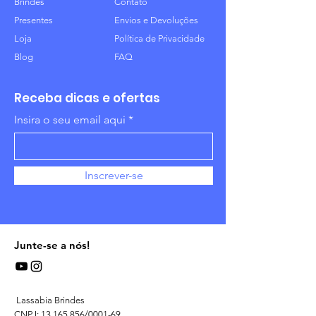
Brindes
Contato
Presentes
Envios e Devoluções
Loja
Política de Privacidade
Blog
FAQ
Receba dicas e ofertas
Insira o seu email aqui
Inscrever-se
Junte-se a nós!
Lassabia Brindes
CNPJ:
13.165.856
/0001-69