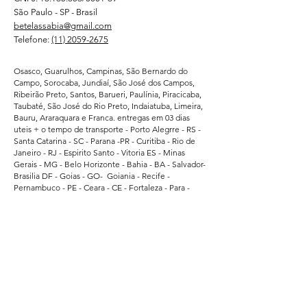
São Paulo - SP - Brasil
betelassabia@gmail.com
Telefone:
(11) 2059-2675
Osasco, Guarulhos, Campinas, São Bernardo do
Campo, Sorocaba, Jundiaí, São José dos Campos,
Ribeirão Preto, Santos, Barueri, Paulínia, Piracicaba,
Taubaté, São José do Rio Preto, Indaiatuba, Limeira,
Bauru, Araraquara e Franca. entregas em 03 dias
uteis + o tempo de transporte - Porto Alegrre - RS -
Santa Catarina - SC - Parana -PR - Curitiba - Rio de
Janeiro - RJ - Espirito Santo - Vitoria ES - Minas
Gerais - MG - Belo Horizonte - Bahia - BA - Salvador-
Brasilia DF - Goias - GO- Goiania - Recife -
Pernambuco - PE - Ceara - CE - Fortaleza - Para -
Belem - Pa - Matro Grosso do Sul - MS -
Atendemos regularmente direto da fabrica -
Supermercados - Hipermercados - Shopping -
Escolas de Educação - Academias - Cubes e
Associação Esportiva. - atendemos grandes
empresas de Bauru - Marilia - Presidente Prudente -
Ararquara - Limeira - Sumaré - Americana - Santa
Barbara do Oeste - Bragança Paulista - Jacarei - Rio
Claro - Araçatuba - Pindamonhangaba - Atibaia -
Araras - Biriguii - hortolandia - São Carlos - Guaruja -