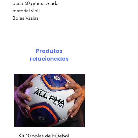
peso 60 gramas cada
material vinil
Bolas Vazias
Produtos
relacionados
pedido minimo 30 un.
Kit 10 bolas de Futebol
Necessaire box