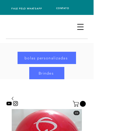
CONTATO
FALE PELO WHATSAPP
bolas personalizadas
Brindes