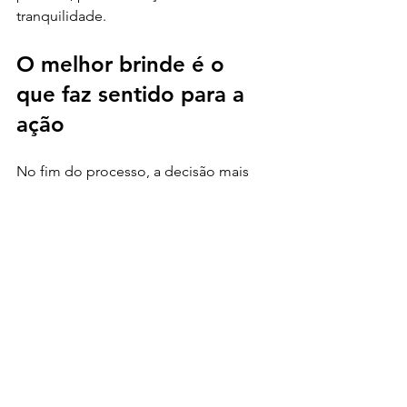
tranquilidade.
O melhor brinde é o 
que faz sentido para a 
ação
No fim do processo, a decisão mais 
eficiente não costuma ser a mais 
criativa nem a mais barata de forma 
isolada. É a que combina utilidade, 
personalização, prazo viável e 
aderência ao público. Campanha 
promocional boa não depende de 
improviso. Depende de escolha certa, 
produção confiável e execução no 
tempo certo.